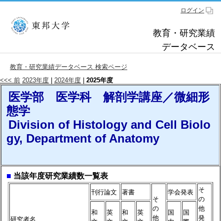
ログイン
教育・研究業績
データベース
教育・研究業績データベース 検索ページ
<<< 前
2023年度
|
2024年度
|
2025年度
医学部 医学科 解剖学講座／微細形
態学
Division of Histology and Cell Biolo
gy, Department of Anatomy
■
当該年度研究業績数一覧表
そ
刊行論文
著書
学会発表
そ
の
の
他
和
英
和
英
国
国
他
発
研究者名