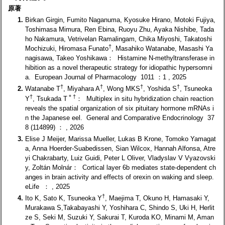
原著
1.
Birkan Girgin, Fumito Naganuma, Kyosuke Hirano, Motoki Fujiya,
Toshimasa Mimura, Ren Ebina, Ruoyu Zhu, Ayaka Nishibe, Tada
ho Nakamura, Vetrivelan Ramalingam, Chika Miyoshi, Takatoshi
†
Mochizuki, Hiromasa Funato
, Masahiko Watanabe, Masashi Ya
nagisawa, Takeo Yoshikawa： Histamine N-methyltransferase in
hibition as a novel therapeutic strategy for idiopathic hypersomni
a. European Journal of Pharmacology 1011 ：1 , 2025
†
†
†
†
2.
Watanabe T
, Miyahara A
, Wong MKS
, Yoshida S
, Tsuneoka
†
＊
†
Y
, Tsukada T
： Multiplex in situ hybridization chain reaction
reveals the spatial organization of six pituitary hormone mRNAs i
n the Japanese eel. General and Comparative Endocrinology 37
8 (114899) ： , 2026
3.
Elise J Meijer, Marissa Mueller, Lukas B Krone, Tomoko Yamagat
a, Anna Hoerder-Suabedissen, Sian Wilcox, Hannah Alfonsa, Atre
yi Chakrabarty, Luiz Guidi, Peter L Oliver, Vladyslav V Vyazovski
y, Zoltán Molnár： Cortical layer 6b mediates state-dependent ch
anges in brain activity and effects of orexin on waking and sleep.
eLife ： , 2025
†
4.
Ito K, Sato K, Tsuneoka Y
, Maejima T, Okuno H, Hamasaki Y,
Murakawa S,Takabayashi Y, Yoshihara C, Shindo S, Uki H, Herlit
ze S, Seki M, Suzuki Y, Sakurai T, Kuroda KO, Minami M, Aman