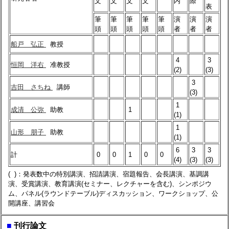
文
文
文
文
内
際
表
筆
筆
筆
筆
筆
演
演
演
頭
頭
頭
頭
頭
者
者
者
船戸 弘正
教授
4
3
恒岡 洋右
准教授
(2)
(3)
3
吉田 さちね
講師
(3)
1
成清 公弥
助教
1
(1)
1
山形 朋子
助教
(1)
6
3
3
計
0
0
1
0
0
(4)
(3)
(3)
( )：発表数中の特別講演、招請講演、宿題報告、会長講演、基調講
演、受賞講演、教育講演(セミナー、レクチャーを含む)、シンポジウ
ム、パネル(ラウンドテーブル)ディスカッション、ワークショップ、公
開講座、講習会
■
刊行論文