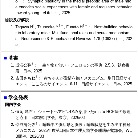
o T： Synaptic plasticity in the medial preoptic area of male mic
e encodes social experiences with female and regulates behavior
toward young. eLife ： , 2025
総説及び解説
†
†
＊
†
＊
1.
Tagawa N
, Tsuneoka Y
, Funato H
： Nest-building behavio
r in laboratory mice: Multifunctional roles and neural mechanism
s. Neuroscience & Biobehavioral Reviews 178 (106377) ： , 202
5
■
著書
†
1.
成清公弥
： 生き物と匂い・フェロモンの事典 2.5.3. 朝倉書
店, 日本, 2025
†
2.
吉田さちね
： 赤ちゃんが愛情を抱くメカニズム. 別冊日経サイ
エンス こころのサイエンス 6-11. 日経サイエンス, 日本, 2025
■
学会発表
国内学会
1.
恒岡 洋右： ショートヘアピンDNAを用いたin situ HCR法の原理
と応用. 日本解剖学会, 東京, 2026/03
†
2.
◎成清公弥
： 睡眠中の脳活動と脳波：睡眠状態を生み出す神経
メカニズム. 2025年度第1回日本生理人類学会睡眠研究部会, WE
B開催, 2026/03