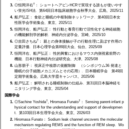
†
3.
◎恒岡洋右
： ショートヘアピンHCRで実現する誰もが使いやす
い蛍光ISH法. 第64回日本臨床細胞学会秋季大会, 広島, 2025/11
4.
船戸弘正： 食欲と睡眠の中枢制御ネットワーク. 第40回日本女
性医学会学術集会, 東京, 2025/11
5.
恒岡洋右、船戸弘正： 性行動と養育行動で活性化する神経細胞
の機能解剖学的解析. 神経内分泌学会, 宮崎, 2025/10
†
6.
◎吉田さちね
： 親との身体接触が子の行動生理に及ぼす作用の
定量評価. 日本心理学会第89回大会, 仙台, 2025/09
7.
恒岡洋右、船戸弘正： 性的興奮におけるマウス内側視索前野の
機能. 日本行動神経内分泌研究会, 大津, 2025/08
8.
山形朋子： 視床正中核群の覚醒制御 （シンポジウム36 発達と
睡眠の分子細胞メカニズムとその応用）. 日本睡眠学会 第49回
定期学術集会, 広島大学霞キャンパス, 2025/06
9.
船戸弘正： 解明される睡眠制御の仕組み. 第31回日本脳神経モ
ニタリング学会, 東京, 2025/04
国際学会
†
†
1.
◎Sachine Yoshida
, Hiromasa Funato
： Sensing parent-infant p
hysical contact for the understanding and support of developmen
t. 第103回日本生理学会大会, 東京, 2026/03
2.
Hiromasa Funato： Sodium leak channel uncovers the molecular
mechanism regulating REMS and the function of REM sleep. Wo