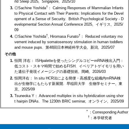
rld Sleep 2025, Singapore, 2025/10
†
3.
◎Sachine Yoshida
： Calming Responses of Mammalian Infants
to Physical Contact with Their Parents: Implications for the Devel
opment of a Sense of Security. British Psychological Society - D
evelopmental Section Annual Conference 2025, イギリス, 2025/
09
†
†
4.
◎Sachine Yoshida
, Hiromasa Funato
： Reduced voluntary mo
vement induced by somatosensory stimulation in human toddlers
and mouse pups. 第48回日本神経科学大会, 新潟, 2025/07
その他
1.
恒岡 洋右： ISHpaletteを使ったシングルコピーmRNA検出入門：
低コスト・スキマ時間で始めるFISH. イベリアトゲイモリを用い
た遺伝子発現イメージングの基礎技術, 岡崎, 2026/03
2.
恒岡洋右： In situ HCR法による簡便・高感度な組織内mRNA検
出が生物学にもたらす新展開. 早稲田大学 生物学セミナー, 東
京, 2025/09
3.
Tsuneoka Y： Advanced multiplex in situ hybridization using shor
t hairpin DNAs. The 1230th BRIC seminar, オンライン, 2025/09
＊
：Corresponding Author
†
：本学研究者