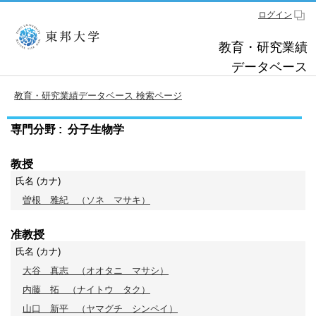
ログイン
教育・研究業績
データベース
教育・研究業績データベース 検索ページ
専門分野 : 分子生物学
教授
氏名 (カナ)
曽根 雅紀
（ソネ マサキ）
准教授
氏名 (カナ)
大谷 真志
（オオタニ マサシ）
内藤 拓
（ナイトウ タク）
山口 新平
（ヤマグチ シンペイ）