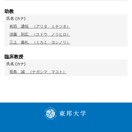
助教
氏名 (カナ)
有田 通恒
（アリタ ミチツネ）
須藤 則広
（スドウ ノリヒロ）
三上 義礼
（ミカミ ヨシノリ）
臨床教授
氏名 (カナ)
長島 誠
（ナガシマ マコト）