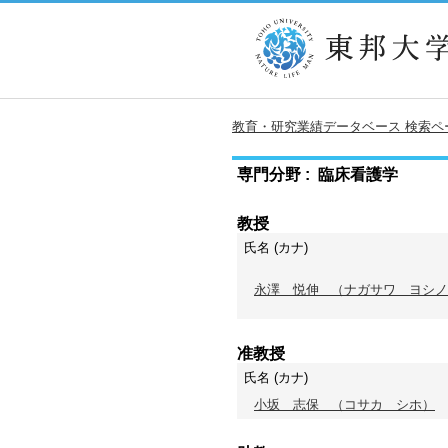
教育・研究業績データベース 検索ペ
専門分野 : 臨床看護学
教授
氏名 (カナ)
永澤 悦伸
（ナガサワ ヨシノ
准教授
氏名 (カナ)
小坂 志保
（コサカ シホ）