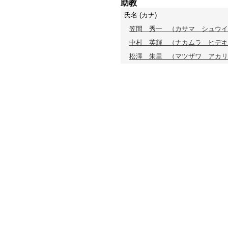
助教
氏名 (カナ)
笠間 秀一
（カサマ シュウイ
中村 英輝
（ナカムラ ヒデキ
松澤 朱里
（マツザワ アカリ