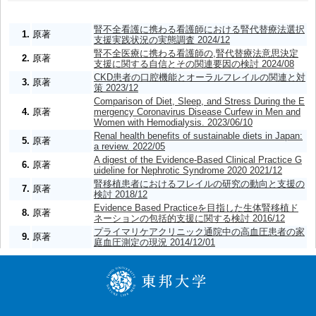
腎不全看護に携わる看護師における腎代替療法選択
1.
原著
支援実践状況の実態調査 2024/12
腎不全医療に携わる看護師の,腎代替療法意思決定
2.
原著
支援に関する自信とその関連要因の検討 2024/08
CKD患者の口腔機能とオーラルフレイルの関連と対
3.
原著
策 2023/12
Comparison of Diet, Sleep, and Stress During the E
4.
原著
mergency Coronavirus Disease Curfew in Men and
Women with Hemodialysis. 2023/06/10
Renal health benefits of sustainable diets in Japan:
5.
原著
a review. 2022/05
A digest of the Evidence-Based Clinical Practice G
6.
原著
uideline for Nephrotic Syndrome 2020 2021/12
腎移植患者におけるフレイルの研究の動向と支援の
7.
原著
検討 2018/12
Evidence Based Practiceを目指した生体腎移植ド
8.
原著
ネーションの包括的支援に関する検討 2016/12
プライマリケアクリニック通院中の高血圧患者の家
9.
原著
庭血圧測定の現況 2014/12/01
Computer-supported indirect-form lifestyle-modificat
ion support program using Lifestyle Intervention Su
pport Software for Diabetes Prevention (LISS-DP) f
10.
原著
or people with a family history of type 2 diabetes in
a medical checkup setting: A randomized controlled
trial 2014/10