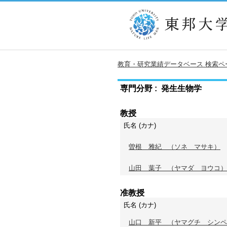
教育・研究業績データベース 検索ペ
専門分野 : 発生生物学
教授
氏名 (カナ)
曽根 雅紀
（ソネ マサキ）
山田 葉子
（ヤマダ ヨウコ）
准教授
氏名 (カナ)
山口 新平
（ヤマグチ シンペ