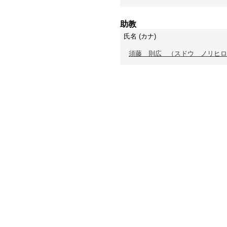
助教
氏名 (カナ)
須藤 則広
（スドウ ノリヒロ