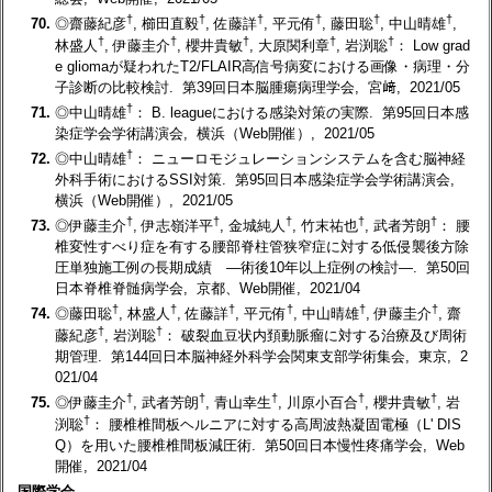
†
†
†
†
†
†
70.
◎齋藤紀彦
, 櫛田直毅
, 佐藤詳
, 平元侑
, 藤田聡
, 中山晴雄
,
†
†
†
†
†
林盛人
, 伊藤圭介
, 櫻井貴敏
, 大原関利章
, 岩渕聡
： Low grad
e gliomaが疑われたT2/FLAIR高信号病変における画像・病理・分
子診断の比較検討. 第39回日本脳腫瘍病理学会, 宮﨑, 2021/05
†
71.
◎中山晴雄
： B. leagueにおける感染対策の実際. 第95回日本感
染症学会学術講演会, 横浜（Web開催）, 2021/05
†
72.
◎中山晴雄
： ニューロモジュレーションシステムを含む脳神経
外科手術におけるSSI対策. 第95回日本感染症学会学術講演会,
横浜（Web開催）, 2021/05
†
†
†
†
†
73.
◎伊藤圭介
, 伊志嶺洋平
, 金城純人
, 竹末祐也
, 武者芳朗
： 腰
椎変性すべり症を有する腰部脊柱管狭窄症に対する低侵襲後方除
圧単独施工例の長期成績 ―術後10年以上症例の検討―. 第50回
日本脊椎脊髄病学会, 京都、Web開催, 2021/04
†
†
†
†
†
†
74.
◎藤田聡
, 林盛人
, 佐藤詳
, 平元侑
, 中山晴雄
, 伊藤圭介
, 齋
†
†
藤紀彦
, 岩渕聡
： 破裂血豆状内頚動脈瘤に対する治療及び周術
期管理. 第144回日本脳神経外科学会関東支部学術集会, 東京, 2
021/04
†
†
†
†
†
75.
◎伊藤圭介
, 武者芳朗
, 青山幸生
, 川原小百合
, 櫻井貴敏
, 岩
†
渕聡
： 腰椎椎間板ヘルニアに対する高周波熱凝固電極（L' DIS
Q）を用いた腰椎椎間板減圧術. 第50回日本慢性疼痛学会, Web
開催, 2021/04
国際学会