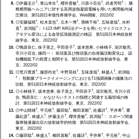
†
†
†
†
†
8.
◎伊藤圭介
, 青山幸生
, 櫻井貴敏
, 川原小百合
, 武者芳郎
： 腰
椎椎間板ヘルニアに対する高周波熱凝固電極を用いた椎間板内減
圧療法. 第51回日本慢性疼痛学会, Web開催, 2022/02
†
†
†
†
†
9.
◎安藤猛晴
, 松木直也
, 立木一博
, 濱崎千裕
, 五味達哉
, 水村
†
†
直
, 岩渕聡
： I-123 IMP ARG法データを用いたマイクロスフェ
アモデル変法による血管拡張能測定の検証. 第51回日本神経放射
線学会, 東京, 2022/02
†
10.
◎鴨原良仁, 保子英之, 平田容子
, 坂本悠希, 小林桃子, 深沢敬亮,
市川小百合, 鎌田一： 前頭葉及び側頭葉の自発脳活動変化は、認
知機能低下の程度と相関する. 第51回日本神経放射線学会, 東
京, 2022/02
†
†
†
†
†
11.
◎荒川寛貴
, 服部尚史
, 中野晃枝
, 五味達哉
, 林盛人
, 岩渕聡
†
： 頸動脈プラークイメージングにおけるT1強調画像の撮像法の
比較. 第51回日本神経放射線学会, 東京, 2022/02
†
12.
◎小林桃子, 坂本悠希, 保子英之, 平田容子
, 深沢敬亮, 市川小百
合, 鴨原良仁： かなひろいテストの指標と関連する脳領域の検
討. 第51回日本神経放射線学会, 東京, 2022/02
†
†
†
†
†
†
13.
◎中山晴雄
, 平元侑
, 藤田聡
, 櫛田直毅
, 佐藤詳
, 平井希
, 齋
†
†
†
†
†
藤紀彦
, 林盛人
, 伊藤圭介
, 櫻井貴敏
, 岩渕聡
： スポーツ関連
脳脊髄液漏出症の放射線学的特徴. 第51回日本神経放射線学会,
東京, 2022/02
†
†
†
†
†
†
14.
◎藤田聡
, 林盛人
, 櫛田直毅
, 佐藤詳
, 平井希
, 平元侑
, 中山