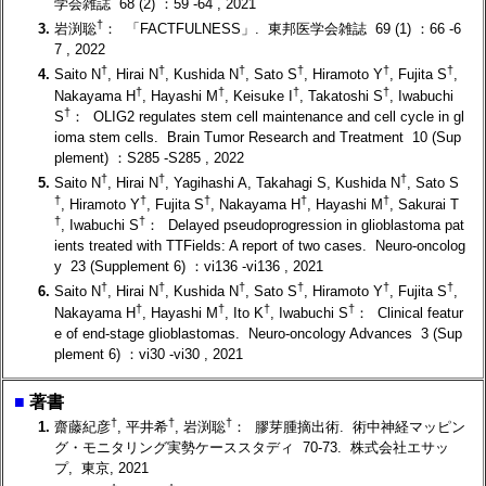
学会雑誌 68 (2) ：59 -64 , 2021
†
3.
岩渕聡
： 「FACTFULNESS」. 東邦医学会雑誌 69 (1) ：66 -6
7 , 2022
†
†
†
†
†
†
4.
Saito N
, Hirai N
, Kushida N
, Sato S
, Hiramoto Y
, Fujita S
,
†
†
†
†
Nakayama H
, Hayashi M
, Keisuke I
, Takatoshi S
, Iwabuchi
†
S
： OLIG2 regulates stem cell maintenance and cell cycle in gl
ioma stem cells. Brain Tumor Research and Treatment 10 (Sup
plement) ：S285 -S285 , 2022
†
†
†
5.
Saito N
, Hirai N
, Yagihashi A, Takahagi S, Kushida N
, Sato S
†
†
†
†
†
, Hiramoto Y
, Fujita S
, Nakayama H
, Hayashi M
, Sakurai T
†
†
, Iwabuchi S
： Delayed pseudoprogression in glioblastoma pat
ients treated with TTFields: A report of two cases. Neuro-oncolog
y 23 (Supplement 6) ：vi136 -vi136 , 2021
†
†
†
†
†
†
6.
Saito N
, Hirai N
, Kushida N
, Sato S
, Hiramoto Y
, Fujita S
,
†
†
†
†
Nakayama H
, Hayashi M
, Ito K
, Iwabuchi S
： Clinical featur
e of end-stage glioblastomas. Neuro-oncology Advances 3 (Sup
plement 6) ：vi30 -vi30 , 2021
■
著書
†
†
†
1.
齋藤紀彦
, 平井希
, 岩渕聡
： 膠芽腫摘出術. 術中神経マッピン
グ・モニタリング実勢ケーススタディ 70-73. 株式会社エサッ
プ, 東京, 2021