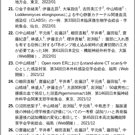
地方会, 東京, 2022/01
†
†
†
†
†
21.
◎金子奈緒美
, 伊藤志昴
, 大塚昌信
, 吉田美江子
, 中山晴雄
：
Lodderomyces elongisporusによる中心静脈カテーテル関連血流
感染症（CLABSI）の一例. 第33回日本臨床微生物学会総会・学
術集会, 仙台, 2022/01
†
†
†
†
†
†
22.
◎中山晴雄
, 平元侑
, 佐藤詳
, 櫛田直毅
, 平井希
, 藤田聡
, 齋
†
†
†
†
†
藤紀彦
, 林盛人
, 伊藤圭介
, 櫻井貴敏
, 岩渕聡
： 腹部に入れ墨
を有する症例に対するITBポンプ植え込み術時の皮膚切開の工夫
が必要であった1例. 第61回日本定位・機能神経外科学会, 大阪
（Web開催）, 2022/01
†
23.
◎中山晴雄
： Open room ERにおけるstand-alone CT scanを中
心とした感染対策. 第34回日本外科感染症学会総会, 福岡（Web
開催）, 2021/12
†
†
†
†
†
†
24.
◎櫛田直毅
, 齋藤紀彦
, 平井希
, 佐藤詳
, 平元侑
, 藤田聡
, 中
†
†
†
†
†
山晴雄
, 林盛人
, 伊藤圭介
, 大原関利章
, 岩渕聡
： 50歳男性に
腫瘍出血で発症した頭蓋内germinomaの1例. 第146回日本脳神経
外科学会関東支部学術集会, 東京, 2021/12
†
†
†
†
25.
◎沼田悠梨子
, 中山晴雄
, 岩渕聡
, 平元侑
, 中島恵子： 脳振盪
後の神経心理学検査の評価についての一考察 -認知リハと再発脳
振盪後の認知機能の変化に着目して-. 第45回日本高次脳機能障
害学会学術総会, 福島（Web開催）, 2021/12
†
†
†
†
†
†
26.
◎齋藤紀彦
, 平井希
, 櫛田直毅
, 佐藤詳
, 平元侑
, 藤田聡
, 中
†
†
†
†