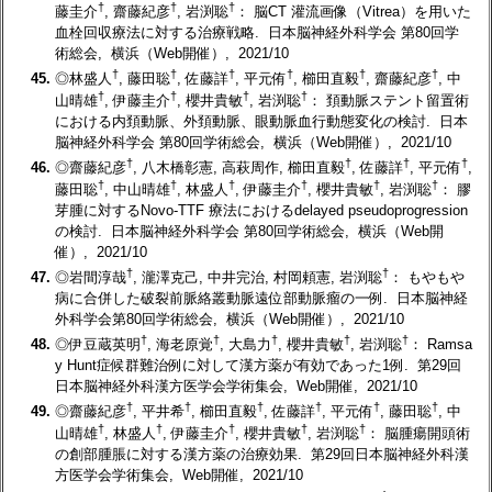
†
†
†
藤圭介
, 齋藤紀彦
, 岩渕聡
： 脳CT 灌流画像（Vitrea）を用いた
血栓回収療法に対する治療戦略. 日本脳神経外科学会 第80回学
術総会, 横浜（Web開催）, 2021/10
†
†
†
†
†
†
45.
◎林盛人
, 藤田聡
, 佐藤詳
, 平元侑
, 櫛田直毅
, 齋藤紀彦
, 中
†
†
†
†
山晴雄
, 伊藤圭介
, 櫻井貴敏
, 岩渕聡
： 頚動脈ステント留置術
における内頚動脈、外頚動脈、眼動脈血行動態変化の検討. 日本
脳神経外科学会 第80回学術総会, 横浜（Web開催）, 2021/10
†
†
†
†
46.
◎齋藤紀彦
, 八木橋彰憲, 高萩周作, 櫛田直毅
, 佐藤詳
, 平元侑
,
†
†
†
†
†
†
藤田聡
, 中山晴雄
, 林盛人
, 伊藤圭介
, 櫻井貴敏
, 岩渕聡
： 膠
芽腫に対するNovo-TTF 療法におけるdelayed pseudoprogression
の検討. 日本脳神経外科学会 第80回学術総会, 横浜（Web開
催）, 2021/10
†
†
47.
◎岩間淳哉
, 瀧澤克己, 中井完治, 村岡頼憲, 岩渕聡
： もやもや
病に合併した破裂前脈絡叢動脈遠位部動脈瘤の一例. 日本脳神経
外科学会第80回学術総会, 横浜（Web開催）, 2021/10
†
†
†
†
†
48.
◎伊豆蔵英明
, 海老原覚
, 大島力
, 櫻井貴敏
, 岩渕聡
： Ramsa
y Hunt症候群難治例に対して漢方薬が有効であった1例. 第29回
日本脳神経外科漢方医学会学術集会, Web開催, 2021/10
†
†
†
†
†
†
49.
◎齋藤紀彦
, 平井希
, 櫛田直毅
, 佐藤詳
, 平元侑
, 藤田聡
, 中
†
†
†
†
†
山晴雄
, 林盛人
, 伊藤圭介
, 櫻井貴敏
, 岩渕聡
： 脳腫瘍開頭術
の創部腫脹に対する漢方薬の治療効果. 第29回日本脳神経外科漢
方医学会学術集会, Web開催, 2021/10