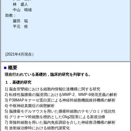
林 盛人
中山 晴雄
助教：
藤田 聡
平元 侑
(2021年4月現在）
■
概要
現在行われている基礎的，臨床的研究を列挙する。
１．基礎的研究
1) 脳血管攣縮における細胞内情報伝達機構に関する研究
2) 転移性脳腫瘍の脳浸潤におけるMMP-2、MMP-9発現意義の解析
3) P38MAPキナーゼ蛋白質による神経幹細胞機能維持機構の解析
4) 中枢神経真菌症の病態解析
5) 脳腫瘍モデルマウスを用いた腫瘍幹細胞のテモゾロミド抵抗性
6) グリオーマ幹細胞を標的としたOlig2阻害による新規治療
7) 骨髄幹細胞を用いた脳内免疫調節を介した神経救済機構の解析
8) 放射線治療時における細胞代謝変化