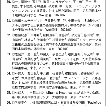
†
50.
◎一ノ瀬惇也, 玉井翔, 淑留ヘムラサビット, 平井希
, 王一, 田中
慎吾, 木下雅史, 小林昌彦, 平尾敦, 中田光俊： ドラッグ・リポジ
ショニングによる膠芽腫に対する既存薬剤の応用. 第21回日本分
子脳神経外科学会, Web開催, 2021/09
†
51.
◎淑留ヘムラサビット, 平井希
, 玉井翔, 中田光俊： EbhB4シグ
ナルが誘導する上衣腫の悪性形質獲得分子機構の解明. 第21回日
本分子脳神経外科学会, Web開催, 2021/09
†
†
†
†
†
†
52.
◎齋藤紀彦
, 平井希
, 櫛田直毅
, 佐藤詳
, 平元侑
, 藤田聡
, 中
†
†
†
†
†
山晴雄
, 林盛人
, 伊藤圭介
, 櫻井貴敏
, 岩渕聡
： グリオーマ摘
出術後の虚血性合併症に関与する大脳微細血管構築の検討. 第26
回日本脳腫瘍の外科学会, 東京, 2021/09
†
†
†
†
†
†
53.
◎佐藤詳
, 藤田聡
, 林盛人
, 伊藤圭介
, 櫛田直毅
, 平元侑
, 中
†
†
†
山晴雄
, 齋藤紀彦
, 岩渕聡
： 複数シャントを伴った頭蓋頸椎移
行部の脊髄動静脈瘻の１例. 第145回日本脳神経外科学会関東支
部学術集会, 東京, 2021/09
†
†
†
†
†
†
54.
◎林盛人
, 藤田聡
, 平元侑
, 佐藤詳
, 櫛田直毅
, 齋藤紀彦
, 内
†
†
†
†
孝文
, 木原英雄
, 原英彦
, 岩渕聡
： ブレインハートチームを基
盤とする急性期脳血栓回収療法の診療協力体制. 第20回日本脳神
経血管内治療学会 関東地方会学術集会, 東京, 2021/08
†
55.
◎林盛人
： 当院におけるBrain & Heart teamの結成とその効果.
第11回東邦大学医療センター大橋医学会, 東京, 2021/07
†
56.
◎伊藤圭介
： 仙腸関節障害に対する高周波熱凝固術（Radiofreq