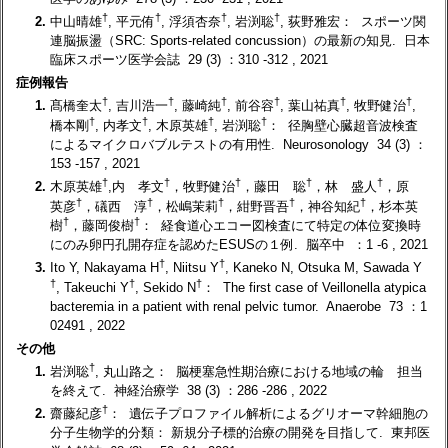
†
†
†
†
2.
中山晴雄
, 平元侑
, 浮須杏奈
, 岩渕聡
, 荻野雅宏： スポーツ関
連脳振盪（SRC: Sports-related concussion）の最新の知見. 日本
臨床スポーツ医学会誌 29 (3) ：310 -312 , 2021
症例報告
†
†
†
†
†
†
1.
髙橋奎太
, 吉川浩一
, 藤崎純
, 前谷容
, 葉山祐真
, 牧野健治
,
†
†
†
†
橋本剛
, 内孝文
, 木原英雄
, 岩渕聡
： 径胸壁心臓超音波検査
によるマイクロバブルテストの有用性. Neurosonology 34 (3) ：
153 -157 , 2021
†
†
†
†
†
2.
木原英雄
,内 孝文
，牧野健治
，藤田 聡
，林 盛人
，原
†
†
†
†
†
英彦
，礒西 淳
，松嶋茉莉
，紺野晋吾
，神谷知紀
，杉本英
†
†
樹
，藤岡俊樹
： 経食道心エコー図検査にて特定の体位変換時
にのみ卵円孔開存症を認めたESUSの１例. 脳卒中 ：1 -6 , 2021
†
†
3.
Ito Y, Nakayama H
, Niitsu Y
, Kaneko N, Otsuka M, Sawada Y
†
†
†
, Takeuchi Y
, Sekido N
： The first case of Veillonella atypica
bacteremia in a patient with renal pelvic tumor. Anaerobe 73 ：1
02491 , 2022
その他
†
1.
岩渕聡
, 丸山路之： 脳梗塞急性期治療における地域の輪 担当
を終えて. 神経治療学 38 (3) ：286 -286 , 2022
†
2.
齋藤紀彦
： 遺伝子プロファイル解析によるグリオーマ幹細胞の
分子生物学的分類： 新規分子標的治療の開発を目指して. 東邦医