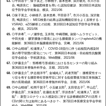
63.
◎平田容子
, 保子英之, 小林桃子, 坂本悠希, 深沢敬亮, 市川小百
合, 鴫原良仁： 脳磁図検査を用いた認知症健診. 第10回日本認知
症予防学会学術集会, 横浜, 2021/06
†
64.
◎保子英之, 小林桃子, 坂本悠希, 平田容子
, 市川小百合, 深沢敬
亮, 鴫原良仁： MEG検査の結果は認知機能症状をよく反映する：
VSRAD、eZIS解析との比較. 第10回日本認知症予防学会学術集
会, 横浜, 2021/06
†
65.
◎平井希
, 一ノ瀬惇也, 玉井翔, 中嶋理帆, 淑留ヘムラサビット,
中田光俊： 膠芽腫微小環境における腫瘍膜タンパクephrinA2の機
能解析. 第39回日本脳腫瘍病理学会, 宮﨑, 2021/06
†
†
66.
◎中山晴雄
, 松瀬厚人
： COVID-19流行に伴う結核院内感染対
策の尊守状態の変化について. 第96回日本結核・非結核性抗酸菌
症学会総会・学術講演会, Web開催, 2021/06
†
67.
◎伊藤圭介
： 頸椎椎弓形成術における当センターの取り組み.
第36回日本脊髄外科学会, 京都, 2021/06
†
†
†
†
68.
◎伊藤圭介
, 伊志嶺洋平
, 金城純人
, 武者芳朗
： 腰椎変性すべ
り症を有する腰部脊柱管狭窄症に対する低侵襲後方除圧単独施工
例の長期成績. 第36回日本脊髄外科学会, 京都, 2021/06
†
†
†
†
†
69.
◎中山晴雄
, 松岡千賀子
, 小玉健太郎
, 太田登志子
, 平山忍
,
†
†
†
†
†
伊藤志昴
, 大塚昌信
, 佐藤佐友里
, 浮須杏奈
, 松瀬厚人
, 岩渕
†
聡
： 新型コロナウィルス感染症に対する診療継続BCPの活用 -I
CDの関り方は如何にあるべきか？-. 第7回日本医療安全学会学術
総会, Web開催, 2021/05