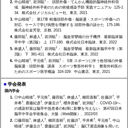
†
†
2.
中山晴雄
, 岩渕聡
： 頭部外傷・てんかん機能的脳神経外科領
域. 脳神経外科手術のための術後感染予防 実践マニュアル 125-1
34. 株式会社メジカルビュー社, 東京, 2021
†
3.
中山晴雄
： 第17章 軽傷頭部外傷・脳振盪・スポーツ外傷への
対応. ケースで学び病態を理解する 頭部外傷の診かた 175-186.
株式会社金芳堂, 京都, 2021
†
†
†
4.
藤田聡
, 林盛人
, 岩渕聡
： 脳血管攣縮の分子機序. 最新臨床脳
卒中学（第2版） 上 177-180. 株式会社日本臨牀, 東京, 2022
†
†
†
5.
林盛人
, 藤田聡
, 岩渕聡
： 脳血管攣縮. 最新臨床脳卒中学（第
2版） 下 381-411. 株式会社日本臨牀, 東京, 2022
†
†
†
6.
中山晴雄
, 平元侑
, 岩渕聡
： 5章 スポーツに伴う他領域の外傷
脳振盪・頭部外傷. 講座 スポーツ整形外科学１ 整形外科医の
ためのスポーツ医学概論 324-329. 中山書店, 東京, 2021
■
学会発表
国内学会
†
†
†
†
†
†
1.
◎中山晴雄
, 平元侑
, 藤田聡
, 林盛人
, 櫛田直毅
, 佐藤詳
, 平
†
†
†
†
†
井希
, 齋藤紀彦
, 伊藤圭介
, 櫻井貴敏
, 岩渕聡
： COVID-19へ
の感染対策は脳卒中急患者の転帰に影響を与えない. 第47回日本
脳卒中学会学術集会, 大阪（Web開催）, 2022/03
†
†
†
†
†
†
2.
◎藤田聡
, 林盛人
, 櫛田直樹
, 佐藤詳
, 平井希
, 平元侑
, 中山
†
†
†
†
晴雄
, 伊藤圭介
, 齋藤紀彦
, 岩渕聡
： 脳CT灌流画像を用いた