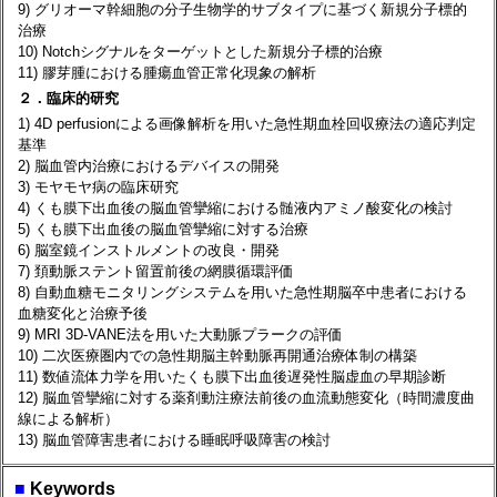
9) グリオーマ幹細胞の分子生物学的サブタイプに基づく新規分子標的
治療
10) Notchシグナルをターゲットとした新規分子標的治療
11) 膠芽腫における腫瘍血管正常化現象の解析
２．臨床的研究
1) 4D perfusionによる画像解析を用いた急性期血栓回収療法の適応判定
基準
2) 脳血管内治療におけるデバイスの開発
3) モヤモヤ病の臨床研究
4) くも膜下出血後の脳血管攣縮における髄液内アミノ酸変化の検討
5) くも膜下出血後の脳血管攣縮に対する治療
6) 脳室鏡インストルメントの改良・開発
7) 頚動脈ステント留置前後の網膜循環評価
8) 自動血糖モニタリングシステムを用いた急性期脳卒中患者における
血糖変化と治療予後
9) MRI 3D-VANE法を用いた大動脈プラークの評価
10) 二次医療圏内での急性期脳主幹動脈再開通治療体制の構築
11) 数値流体力学を用いたくも膜下出血後遅発性脳虚血の早期診断
12) 脳血管攣縮に対する薬剤動注療法前後の血流動態変化（時間濃度曲
線による解析）
13) 脳血管障害患者における睡眠呼吸障害の検討
■
Keywords