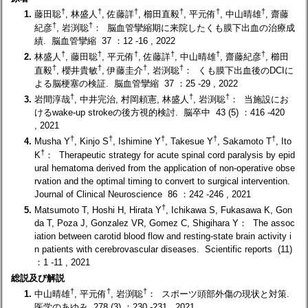
†
†
†
†
†
†
1.
藤田聡
, 林盛人
, 佐藤詳
, 櫛田直毅
, 平元侑
, 中山晴雄
, 齋藤
†
†
紀彦
, 岩渕聡
： 脳血管攣縮期に来院したくも膜下出血の治療成
績. 脳血管攣縮 37 ：12 -16 , 2022
†
†
†
†
†
†
2.
林盛人
, 藤田聡
, 平元侑
, 佐藤詳
, 中山晴雄
, 齋藤紀彦
, 櫛田
†
†
†
†
直毅
, 櫻井貴敏
, 伊藤圭介
, 岩渕聡
： くも膜下出血後のDCIに
よる脳梗塞の検証. 脳血管攣縮 37 ：25 -29 , 2022
†
†
†
3.
岩間淳哉
, 中井完治, 村岡頼憲, 林盛人
, 岩渕聡
： 当施設にお
けるwake-up strokeの後方視的検討. 脳卒中 43 (5) ：416 -420
, 2021
†
†
†
†
†
4.
Musha Y
, Kinjo S
, Ishimine Y
, Takesue Y
, Sakamoto T
, Ito
†
K
： Therapeutic strategy for acute spinal cord paralysis by epid
ural hematoma derived from the application of non-operative obse
rvation and the optimal timing to convert to surgical intervention.
Journal of Clinical Neuroscience 86 ：242 -246 , 2021
†
5.
Matsumoto T, Hoshi H, Hirata Y
, Ichikawa S, Fukasawa K, Gon
da T, Poza J, Gonzalez VR, Gomez C, Shigihara Y： The assoc
iation between carotid blood flow and resting-state brain activity i
n patients with cerebrovascular diseases. Scientific reports (11)
：1 -11 , 2021
総説及び解説
†
†
†
1.
中山晴雄
, 平元侑
, 岩渕聡
： スポーツ頭部外傷の現状と対策.
医学のあゆみ 278 (3) ：230 -231 , 2021