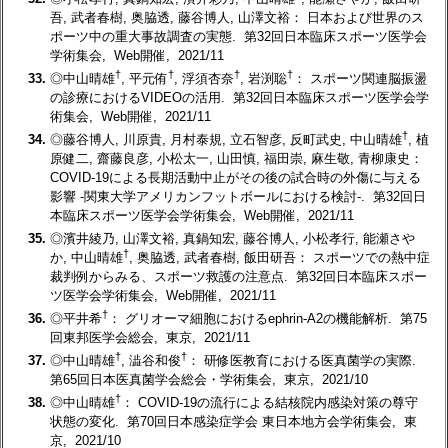
吾, 武者春樹, 奥脇透, 藤谷博人, 山澤文裕： 日本および世界のス
ポーツ中の重大事故調査の実態. 第32回日本臨床スポーツ医学会
学術集会, Web開催, 2021/11
†
†
†
†
33.
◎中山晴雄
, 平元侑
, 浮須杏奈
, 岩渕聡
： スポーツ関連脳振盪
の診療におけるVIDEOの活用. 第32回日本臨床スポーツ医学会学
術集会, Web開催, 2021/11
†
34.
◎藤谷博人, 川原貴, 月村泰規, 立石智彦, 反町武史, 中山晴雄
, 植
原健二, 齋藤良彦, 小松太一, 山田慎, 福田崇, 麻生敬, 青柳康史：
COVID-19による長期活動中止がその後の試合時の外傷に与える
影響 -関東大学アメリカンフットボールにおける検討-. 第32回日
本臨床スポーツ医学会学術集会, Web開催, 2021/11
35.
◎濱井綾乃, 山澤文裕, 真鍋知宏, 藤谷博人, 小松孝行, 能瀬さや
†
か, 中山晴雄
, 奥脇透, 武者春樹, 飯田研吾： スポーツでの熱中症
裁判例からみる、スポーツ救護の注意点. 第32回日本臨床スポー
ツ医学会学術集会, Web開催, 2021/11
†
36.
◎平井希
： グリオーマ細胞におけるephrin-A2の機能解析. 第75
回東邦医学会総会, 東京, 2021/11
†
†
37.
◎中山晴雄
, 澁谷和俊
： 研修医教育における医真菌学の実際.
第65回日本医真菌学会総会・学術集会, 東京, 2021/10
†
38.
◎中山晴雄
： COVID-19の流行による結核院内感染対策の尊守
状態の変化. 第70回日本感染症学会 東日本地方会学術集会, 東
京, 2021/10