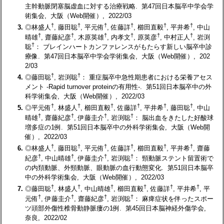
主幹動脈閉塞脳虚血に対する治療戦略. 第47回日本脳卒中学会学
術集会, 大阪（Web開催）, 2022/03
†
†
†
†
†
†
3.
◎林盛人
, 藤田聡
, 平元侑
, 佐藤詳
, 櫛田直毅
, 平井希
, 中山
†
†
†
†
†
†
晴雄
, 齋藤紀彦
, 木原英雄
, 内孝文
, 原英彦
, 中村正人
, 岩渕
†
聡
： ブレインハートカンファレンスがもたらす新しい脳卒中診
療像. 第47回日本脳卒中学会学術集会, 大阪（Web開催）, 202
2/03
†
†
4.
◎藤田聡
, 岩渕聡
： 重症脳卒中急性期患者における栄養アセス
メント -Rapid turnover proteinの有用性-. 第51回日本脳卒中の外
科学術集会, 大阪（Web開催）, 2022/03
†
†
†
†
†
†
5.
◎平元侑
, 林盛人
, 櫛田直毅
, 佐藤詳
, 平井希
, 藤田聡
, 中山
†
†
†
†
晴雄
, 齋藤紀彦
, 伊藤圭介
, 岩渕聡
： 脳出血をきたした好酸球
増多症の1例. 第51回日本脳卒中の外科学術集会, 大阪（Web開
催）, 2022/03
†
†
†
†
†
†
6.
◎林盛人
, 藤田聡
, 平元侑
, 佐藤詳
, 櫛田直毅
, 平井希
, 齋藤
†
†
†
†
紀彦
, 中山晴雄
, 伊藤圭介
, 岩渕聡
： 頸動脈ステント留置術で
の内頚動脈、外頸動脈、眼動脈の血行動態変化. 第51回日本脳卒
中の外科学術集会, 大阪（Web開催）, 2022/03
†
†
†
†
†
†
7.
◎藤田聡
, 林盛人
, 中山晴雄
, 櫛田直毅
, 佐藤詳
, 平井希
, 平
†
†
†
†
元侑
, 伊藤圭介
, 齋藤紀彦
, 岩渕聡
： 麻痺症状を伴ったスポー
ツ頭部外傷性椎骨動静脈瘻の1例. 第45回日本脳神経外傷学会,
奈良, 2022/02