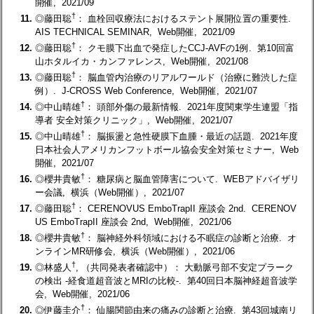
開催, 2021/09
†
11.
◎藤田聡
： 血栓回収療法におけるステント展開位置の重要性.
AIS TECHNICAL SEMINAR, Web開催, 2021/09
†
12.
◎藤田聡
： クモ膜下出血で発症したCCJ-AVFの1例. 第10回富
山ホタルイカ・カンファレンス, Web開催, 2021/08
†
13.
◎藤田聡
： 脳血管内治療のリアルワールド（治療に難渋した症
例）. J-CROSS Web Conference, Web開催, 2021/07
†
14.
◎中山晴雄
： 頭部外傷の最新情報. 2021年度関東学生連盟「指
導者 安全対策クリニック」, Web開催, 2021/07
†
15.
◎中山晴雄
： 脳振盪と急性硬膜下血腫・最近の話題. 2021年度
日本社会人アメリカンフットボール協会安全対策セミナー, Web
開催, 2021/07
†
16.
◎櫻井貴敏
： 糖尿病と脳血管障害について. WEBアドバイザリ
ー会議, 横浜（Web開催）, 2021/07
†
17.
◎藤田聡
： CERENOVUS EmboTrapII 座談会 2nd. CERENOV
US EmboTrapII 座談会 2nd, Web開催, 2021/06
†
18.
◎櫻井貴敏
： 脳神経外科領域における不眠症の診断と治療. オ
ンラインMR研修会, 横浜（Web開催）, 2021/06
†
19.
◎林盛人
, （共同発表者確認中）： 大動脈弓部不安定プラーク
の検出 -経食道超音波とMRIの比較-. 第40回日本脳神経超音波学
会, Web開催, 2021/06
†
20.
◎伊藤圭介
： 仙腸関節由来の痛みの診断と治療. 第43回城南リ