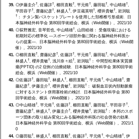
†
†
†
†
†
†
39.
◎伊藤圭介
, 佐藤詳
, 櫛田直毅
, 平元侑
, 藤田聡
, 中山晴雄
,
†
†
†
†
†
平田容子
, 齋藤紀彦
, 林盛人
, 伊豆蔵英明
, 櫻井貴敏
, 岩渕聡
†
： チタン製バスケットプレートを使用した頚椎椎弓形成術. 日
本脳神経外科学会 第80回学術総会, 横浜（Web開催）, 2021/10
†
40.
◎荻野雅宏, 音琴哲也, 中山晴雄
, 山田睦雄： 受傷現場における
初期対応の標準化 ―スポーツ頭部外傷に関わる脳神経外科医か
らの提案―. 日本脳神経外科学会 第80回学術総会, 横浜（Web開
催）, 2021/10
†
†
†
†
†
†
41.
◎櫛田直毅
, 齋藤紀彦
, 佐藤詳
, 平元侑
, 藤田聡
, 中山晴雄
,
†
†
†
†
林盛人
, 櫻井貴敏
, 浅川奈々絵
, 岩渕聡
： 中間型松果体実質腫
瘍(PPTID) の2 症例の治療経験. 日本脳神経外科学会 第80回学術
総会, 横浜（Web開催）, 2021/10
†
†
†
†
†
†
42.
◎佐藤詳
, 藤田聡
, 林盛人
, 櫛田直毅
, 平元侑
, 中山晴雄
, 齋
†
†
†
†
藤紀彦
, 伊藤圭介
, 櫻井貴敏
, 岩渕聡
： 破裂血豆状内頚動脈瘤
に対するステント併用塞栓術の検討. 日本脳神経外科学会 第80
回学術総会, 横浜（Web開催）, 2021/10
†
†
†
†
†
†
43.
◎中山晴雄
, 平元侑
, 佐藤詳
, 櫛田直毅
, 藤田聡
, 平田容子
,
†
†
†
†
†
齋藤紀彦
, 林盛人
, 伊藤圭介
, 櫻井貴敏
, 岩渕聡
： 本邦のスポ
ーツ団体の取り組み変化にみる脳神経外科医の社会啓発の効果.
日本脳神経外科学会 第80回学術総会, 横浜（Web開催）, 2021/1
0
†
†
†
†
†
†
44.
◎藤田聡
, 林盛人
, 櫛田直毅
, 佐藤詳
, 平元侑
, 中山晴雄
, 伊