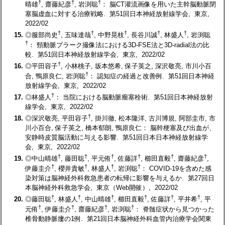
†
†
†
晴雄
, 齋藤紀彦
, 岩渕聡
： 脳CT灌流画像を用いた主幹脳動脈閉
塞脳虚血に対する治療戦略. 第51回日本神経放射線学会, 東京,
2022/02
†
†
†
†
†
15.
◎服部尚史
, 五味達哉
, 中野晃枝
, 長谷川誠
, 林盛人
, 岩渕聡
†
： 頸動脈プラーク撮像法における3D-FSE法と3D-radial法の比
較. 第51回日本神経放射線学会, 東京, 2022/02
†
16.
◎平田容子
, 小林桃子, 坂本悠希, 保子英之, 深沢敬亮, 市川小百
†
合, 鴨原良仁, 岩渕聡
： 認知症の経過と改善例. 第51回日本神経
放射線学会, 東京, 2022/02
†
17.
◎林盛人
： 当院における脳動脈瘤塞栓術. 第51回日本神経放射
線学会, 東京, 2022/02
†
18.
◎深沢敬亮, 平田容子
, 掛川徹, 松本隆洋, 古川博規, 阿部圭市, 市
川小百合, 保子英之, 橋本郁朗, 鴨原良仁： 脳幹梗塞及び出血が、
安静時皮質脳活動に与える影響. 第51回日本日本神経放射線学
会, 東京, 2022/02
†
†
†
†
†
†
19.
◎中山晴雄
, 藤田聡
, 平元侑
, 佐藤詳
, 櫛田直毅
, 齋藤紀彦
,
†
†
†
†
伊藤圭介
, 櫻井貴敏
, 林盛人
, 岩渕聡
： COVID-19を含めた感
染対策は脳神経外科救急患者の転帰に影響を与えるか. 第27回日
本脳神経外科救急学会, 東京（Web開催）, 2022/02
†
†
†
†
†
†
20.
◎藤田聡
, 林盛人
, 中山晴雄
, 櫛田直毅
, 佐藤詳
, 平井希
, 平
†
†
†
†
元侑
, 伊藤圭介
, 齋藤紀彦
, 岩渕聡
： 脊髄症状から見つかった
椎骨動静脈瘻の1例. 第21回日本脳神経外科血管内治療学会関東