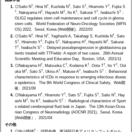
†
†
†
†
†
1.
◎Saito N
, Hirai N
, Kushida N
, Sato S
, Hiramoto Y
, Fujita S
†
†
†
†
†
†
, Nakayama H
, Hayashi M
, Ito K
, Sakurai T
, Iwabuchi S
：
OLIG2 regulates stem cell maintenance and cell cycle in glioma
stem cells. World Federation of Neuro-Oncology Societies (WFN
OS) 2022, Seoul, Korea (Web開催), 2022/03
†
†
†
2.
◎Saito N
, Hirai N
, Yagihashi A, Takahagi S, Kushida N
, Sato
†
†
†
†
†
S
, Hiramoto Y
, Fujita S
, Nakayama H
, Hayashi M
, Sakurai
†
†
T
, Iwabuchi S
： Delayed pseudoprogression in glioblastoma pa
tients treated with TTFields: A report of two cases. 26th Annual
Scientific Meeting and Education Day, Boston, USA, 2021/11
†
†
†
†
†
3.
◎Nakayama H
, Matsuoka C
, Kodama K
, Oota T
, Ito Y
, Oot
†
†
†
†
†
uka M
, Sato S
, Ukisu A
, Matuse A
, Iwabuchi S
： Behavioral
characteristics of ICDs in response to emerging infectious diseas
e epidemics. The 9th World Congress of Clinical Safety, Web開
催, 2021/09
†
†
†
†
†
4.
◎Nakayama H
, Hiramoto Y
, Sato S
, Fujita S
, Saito N
, Hay
†
†
†
ashi M
, Ito K
, Iwabuchi S
： Radiological characterize of Sport
s-related cerebrospinal fluid leak in Japan. The 13th Asian-Ocea
nian Congress of Neuroradiology (AOCNR 2021), Seoul, Korea
(Web開催）, 2021/04
その他
†
1.
◎中山晴雄
： 頭部外傷. 第24回日本アメリカンフットボール