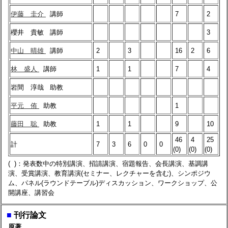
伊藤 圭介
講師
7
2
櫻井 貴敏
講師
3
中山 晴雄
講師
2
3
16
2
6
林 盛人
講師
1
1
7
4
岩間 淳哉
助教
平元 侑
助教
1
藤田 聡
助教
1
1
9
10
46
4
25
計
7
3
6
0
0
(0)
(0)
(0)
( )：発表数中の特別講演、招請講演、宿題報告、会長講演、基調講
演、受賞講演、教育講演(セミナー、レクチャーを含む)、シンポジウ
ム、パネル(ラウンドテーブル)ディスカッション、ワークショップ、公
開講座、講習会
■
刊行論文
原著