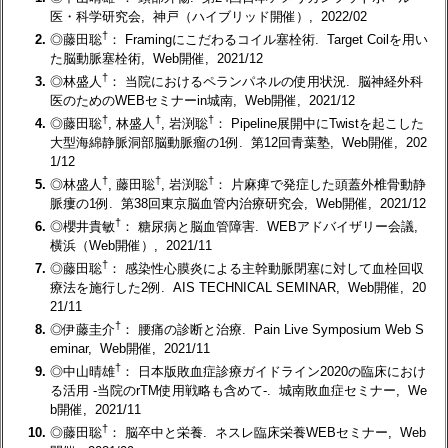
医・科学研究会, 神戸（ハイブリッド開催）, 2022/02
†
2.
◎藤田聡
： Framingにこだわるコイル塞栓術. Target Coilを用い
た脳動脈塞栓術, Web開催, 2021/12
†
3.
◎林盛人
： 当院におけるペランパネルの使用状況. 脳神経外科
医のためのWEBセミナーin城南, Web開催, 2021/12
†
†
†
4.
◎藤田聡
, 林盛人
, 岩渕聡
： Pipeline展開中にTwistを起こした
大型海綿静脈洞部脳動脈瘤の1例. 第12回青葉塾, Web開催, 202
1/12
†
†
†
5.
◎林盛人
, 藤田聡
, 岩渕聡
： 片麻痺で発症した頭蓋外椎骨動静
脈瘻の1例. 第38回東京脳血管内治療研究会, Web開催, 2021/12
†
6.
◎櫻井貴敏
： 糖尿病と脳血管障害. WEBアドバイザリー会議,
横浜（Web開催）, 2021/11
†
7.
◎藤田聡
： 感染性心膜炎による主幹動脈閉塞に対して血栓回収
療法を施行した2例. AIS TECHNICAL SEMINAR, Web開催, 20
21/11
†
8.
◎伊藤圭介
： 腰痛の診断と治療. Pain Live Symposium Web S
eminar, Web開催, 2021/11
†
9.
◎中山晴雄
： 日本版敗血症診療ガイドライン2020の臨床におけ
る活用 -当院のrTM使用戦略も含めて-. 城南敗血症セミナー, We
b開催, 2021/11
†
10.
◎藤田聡
： 脳卒中と栄養. ネスレ臨床栄養WEBセミナー, Web