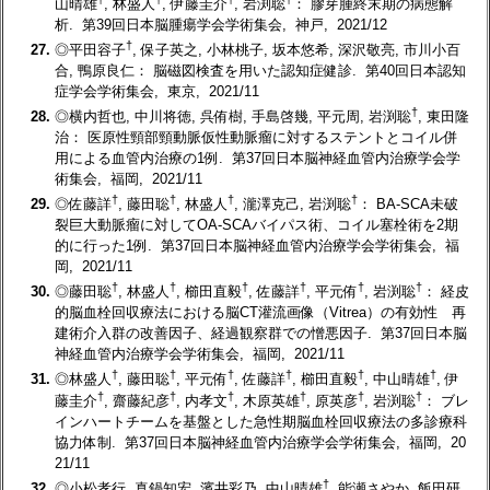
山晴雄
, 林盛人
, 伊藤圭介
, 岩渕聡
： 膠芽腫終末期の病態解
析. 第39回日本脳腫瘍学会学術集会, 神戸, 2021/12
†
27.
◎平田容子
, 保子英之, 小林桃子, 坂本悠希, 深沢敬亮, 市川小百
合, 鴨原良仁： 脳磁図検査を用いた認知症健診. 第40回日本認知
症学会学術集会, 東京, 2021/11
†
28.
◎横内哲也, 中川将徳, 呉侑樹, 手島啓幾, 平元周, 岩渕聡
, 東田隆
治： 医原性頸部頸動脈仮性動脈瘤に対するステントとコイル併
用による血管内治療の1例. 第37回日本脳神経血管内治療学会学
術集会, 福岡, 2021/11
†
†
†
†
29.
◎佐藤詳
, 藤田聡
, 林盛人
, 瀧澤克己, 岩渕聡
： BA-SCA未破
裂巨大動脈瘤に対してOA-SCAバイパス術、コイル塞栓術を2期
的に行った1例. 第37回日本脳神経血管内治療学会学術集会, 福
岡, 2021/11
†
†
†
†
†
†
30.
◎藤田聡
, 林盛人
, 櫛田直毅
, 佐藤詳
, 平元侑
, 岩渕聡
： 経皮
的脳血栓回収療法における脳CT灌流画像（Vitrea）の有効性 再
建術介入群の改善因子、経過観察群での憎悪因子. 第37回日本脳
神経血管内治療学会学術集会, 福岡, 2021/11
†
†
†
†
†
†
31.
◎林盛人
, 藤田聡
, 平元侑
, 佐藤詳
, 櫛田直毅
, 中山晴雄
, 伊
†
†
†
†
†
†
藤圭介
, 齋藤紀彦
, 内孝文
, 木原英雄
, 原英彦
, 岩渕聡
： ブレ
インハートチームを基盤とした急性期脳血栓回収療法の多診療科
協力体制. 第37回日本脳神経血管内治療学会学術集会, 福岡, 20
21/11
†
32.
◎小松孝行, 真鍋知宏, 濱井彩乃, 中山晴雄
, 能瀬さやか, 飯田研