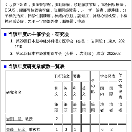
くも膜下出血，脳血管攣縮，脳動脈瘤，頸動脈狭窄症，血栓回収療法，
ESUS，腰部脊柱管狭窄症，仙腸関節障害，レーザー治療，膠芽腫，分
子標的治療，転移性脳腫瘍，神経内視鏡，認知症，神経心理検査，中枢
神経感染症，スポーツ頭部外傷，脳振盪，痙縮
■
当該年度の主催学会・研究会
1.
第29回日本脳神経外科漢方医学会 (会長 ： 岩渕聡 ) ,東京 202
1/10
2.
第51回日本神経放射線学会 (会長 ： 岩渕聡 ) ,東京 2022/02
■
当該年度研究業績数一覧表
そ
刊行論文
著書
学会発表
そ
の
の
他
和
英
和
英
国
国
他
発
研究者名
文
文
文
文
内
際
表
筆
筆
筆
筆
筆
演
演
演
頭
頭
頭
頭
頭
者
者
者
岩渕 聡
教授
2
齋藤 紀彦
准教授
1
3
1
6
2