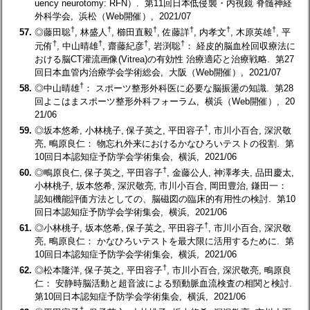
uency neurotomy: RFN）. 第11回日本低侵襲・内視鏡 脊髄神経
外科学会, 浜松（Web開催）, 2021/07
†
†
†
†
†
†
57.
◎藤田聡
, 林盛人
, 櫛田直毅
, 佐藤詳
, 内孝文
, 木原英雄
, 平
†
†
†
†
元侑
, 中山晴雄
, 齋藤紀彦
, 岩渕聡
： 経皮的脳血栓回収療法に
おける脳CT灌流画像(Vitrea)の有効性 治療適応と治療戦略. 第27
回日本血管内治療学会学術総会, 大阪（Web開催）, 2021/07
†
58.
◎中山晴雄
： スポーツ整形外科医に必要な脳振盪の知識. 第28
回よこはまスポーツ整形外科フォーラム, 横浜（Web開催）, 20
21/06
†
59.
◎坂本悠希, 小林桃子, 保子英之, 平田容子
, 市川小百合, 深沢敬
亮, 鴫原良仁： 物忘れ外来におけるかなひろいテストの役割. 第
10回日本認知症予防学会学術集会, 横浜, 2021/06
†
60.
◎鴫原良仁, 保子英之, 平田容子
, 金藤公人, 神澤孝夫, 品田慶太,
小林桃子, 坂本悠希, 深沢敬亮, 市川小百合, 岡田豊治, 鎌田一：
認知機能評価方法としての、脳磁図の臨床的有用性の検討. 第10
回日本認知症予防学会学術集会, 横浜, 2021/06
†
61.
◎小林桃子, 坂本悠希, 保子英之, 平田容子
, 市川小百合, 深沢敬
亮, 鴫原良仁： かなひろいテストを最大限に活用するために. 第
10回日本認知症予防学会学術集会, 横浜, 2021/06
†
62.
◎松本隆洋, 保子英之, 平田容子
, 市川小百合, 深沢敬亮, 鴫原良
仁： 安静時脳活動と超音波による頸動脈血流検査の相関と検討.
第10回日本認知症予防学会学術集会, 横浜, 2021/06
†