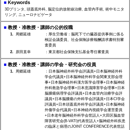
■
Keywords
3Dプリンタ, 頭蓋底外科, 脳定位的放射線治療, 血管内手術, 術中モニタ
リング, ニューロナビゲータ
■
教授・准教授・講師の公的役職
1.
周郷延雄
：厚生労働省：脳死下での臓器提供事例に係る
検証会議委員、社会保険診療報酬請求書特別審
査委員
2.
原田直幸
：東京都社会保険支払基金専任審査員
■
教授・准教授・講師の学会・研究会の役員
1.
周郷延雄
：日本脳神経外科学会評議員+日本脳神経外科
学会代議員+日本脳神経外科学会関東支部会理
事+日本脳神経外科漢方医学会理事+日本脳神経
外科救急学会理事+日本意識障害学会理事+日本
脳腫瘍病理学会評議員+日本血管内治療学会評
議員+日本脳腫瘍の外科学会評議員+日本CI学会
評議員+日本頭蓋底外科学会評議員+日本脳神経
外傷学会代議員+日本神経内視鏡学会運営委員
+日本老年脳神経外科学会世話人+大田区脳血管
障害研究会(B-VATI)代表世話人+脳神経外科疾患
の臨床と病理のJOINT CONFERENCE代表世話