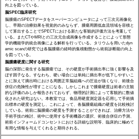
向上を図っている。
脳SPEC臨床研究
脳腫瘍のSPECTデータをスーパーコンピュータによって三次元画像化
し、早期の治療効果を視覚的のみならず、腫瘍周囲低血流領域を容積と
して算出することでSPECTにおける新たな客観的評価方法を考案して
いる。またCTやMRIとの三次元合成画像を作成することによって形態
学的機能学的統合画像による解析を行っている。タリウムを用いたdyn
amic scanの研究では各脳腫瘍の経時的集積動態から術前診断能の向上
を図っている。
脳腫瘍硬度に関する研究
脳の深部に発生する脳腫瘍では、その硬度が手術摘出率に強く影響を及
ぼす因子なる。すなわち、硬い場合には単純に摘出率が低下しやすいこ
とに加えて摘出時における周囲正常脳組織への圧迫が強くなり、術後合
併症の危険性が増すことになる。しかしこれまで腫瘍硬度は術者の主観
的な評価のみしか報告されておらず、物理的計測によって客観的に数値
化された研究はない。本教室では、食品用硬度測定器を応用して手術摘
出標本の硬度を測定し、これによって、各脳腫瘍組織の硬度を比較検討
している。術前に脳腫瘍の硬度を予測することができれば、治療方法や
手術手技の検討、術中に使用する手術機器の選択、術後合併症の予測、
術前インフォームドコンセントにおける詳細な説明等、臨床的に極めて
有用な情報を与えてくれると期待される。