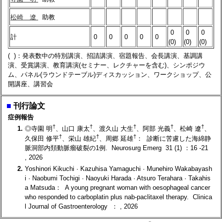
松崎 遼
助教
0
0
0
計
0
0
0
0
0
(0)
(0)
(0)
( )：発表数中の特別講演、招請講演、宿題報告、会長講演、基調講
演、受賞講演、教育講演(セミナー、レクチャーを含む)、シンポジウ
ム、パネル(ラウンドテーブル)ディスカッション、ワークショップ、公
開講座、講習会
■
刊行論文
症例報告
†
†
†
†
†
1.
◎寺園 明
、山口 康太
、渡久山 大生
、阿部 光義
、松崎 遼
、
†
†
†
久保田 修平
、栄山 雄紀
、周郷 延雄
： 診断に苦慮した海綿静
脈洞部内頚動脈瘤破裂の1例. Neurosurg Emerg 31 (1) ：16 -21
, 2026
2.
Yoshinori Kikuchi · Kazuhisa Yamaguchi · Munehiro Wakabayash
i · Naobumi Tochigi · Naoyuki Harada · Atsuro Terahara · Takahis
a Matsuda： A young pregnant woman with oesophageal cancer
who responded to carboplatin plus nab-paclitaxel therapy. Clinica
l Journal of Gastroenterology ： , 2026