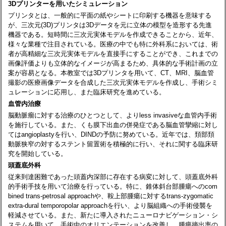
3Dプリンターを用いたシミュレーション
プリンタとは、一般的に平面の紙やシートに印刷する機器を意味する
が、三次元(3D)プリンタは3Dデータを元に立体の模型を造形する先進
機器である。短時間に三次元実体モデルを作成できることから、近年、
様々な業種で注目されている。医療の中でも特に外科系においては、術
者が高精細な三次元実体モデルを直接手にすることができ、これまでの
画像評価よりも立体的なイメージが高まるため、具体的な手術計画の立
案が容易となる。本教室では3Dプリンタを用いて、CT、MRI、脳血管
撮影の医療画像データを合成した三次元実体モデルを作成し、手術シミ
ュレーションに応用し、また臨床研究を進めている。
血管内治療
脳動脈瘤に対する治療のひとつとして、よりless invasiveな血管内手術
を施行している。また、くも膜下出血の併発症である脳血管攣縮に対し
てはangioplastyを行い、DINDの予防に努めている。近年では、頚部頚
動脈狭窄の対するステント留置術を積極的に行い、それに関する臨床研
究を開始している。
頭蓋底外科
従来到達困難であった頭蓋内深部に存在する病変に対して、頭蓋底外科
的手術手技を用いて治療を行っている。特に、錐体斜台部腫瘍へのcom
bined trans-petrosal approachや、鞍上部腫瘍に対するtrans-zygomatic
extra-dural temporopolar approachを行い、より脳組織への手術侵襲を
軽減させている。また、新たに導入されたニューロナビゲーション・シ
ステムを用いて、手術中のオリエンテーションを改善し、腫瘍摘出率の