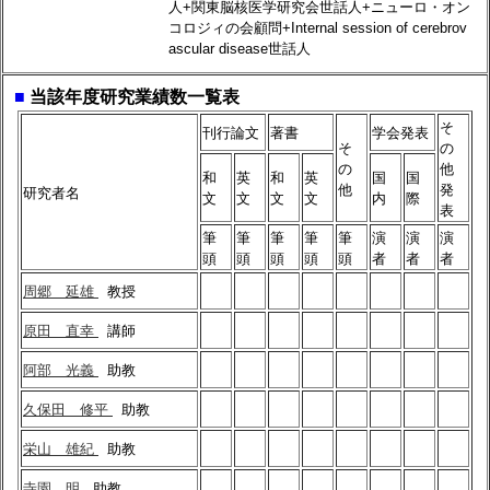
人+関東脳核医学研究会世話人+ニューロ・オン
コロジィの会顧問+Internal session of cerebrov
ascular disease世話人
■
当該年度研究業績数一覧表
そ
刊行論文
著書
学会発表
そ
の
の
他
和
英
和
英
国
国
他
発
研究者名
文
文
文
文
内
際
表
筆
筆
筆
筆
筆
演
演
演
頭
頭
頭
頭
頭
者
者
者
周郷 延雄
教授
原田 直幸
講師
阿部 光義
助教
久保田 修平
助教
栄山 雄紀
助教
寺園 明
助教