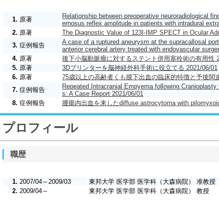
Relationship between preoperative neuroradiological fin
1.
原著
ernosus reflex amplitude in patients with intradural ex
2.
原著
The Diagnostic Value of 123I-IMP SPECT in Ocular A
A case of a ruptured aneurysm at the supracallosal por
3.
症例報告
anterior cerebral artery treated with endovascular surge
4.
原著
後下小脳動脈瘤に対するステント併用塞栓術の有用性 2021
5.
原著
3Dプリンターを脳神経外科手術に役立てる 2021/06/01
6.
原著
75歳以上の高齢者くも膜下出血の臨床的特徴と予後関連因子 
Repeated Intracranial Empyema following Cranioplasty i
7.
症例報告
s: A Case Report 2021/06/01
8.
症例報告
腫瘍内出血を来したdiffuse astrocytoma with pilomyxoid
プロフィール
職歴
1.
2007/04～2009/03
東邦大学 医学部 医学科（大森病院） 准教授
2.
2009/04～
東邦大学 医学部 医学科（大森病院） 教授