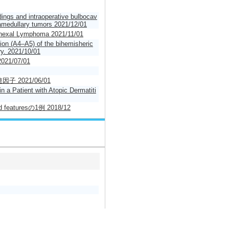
dings and intraoperative bulbocav
tramedullary tumors 2021/12/01
dnexal Lymphoma 2021/11/01
tion (A4–A5) of the bihemisheric
ry. 2021/10/01
/07/01
2021/06/01
n a Patient with Atopic Dermatiti
 featuresの1例 2018/12