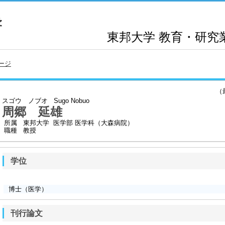
東邦大学
教育・研究
ージ
（最終
スゴウ ノブオ
Sugo Nobuo
周郷 延雄
所属
東邦大学 医学部 医学科（大森病院）
職種
教授
学位
博士（医学）
刊行論文