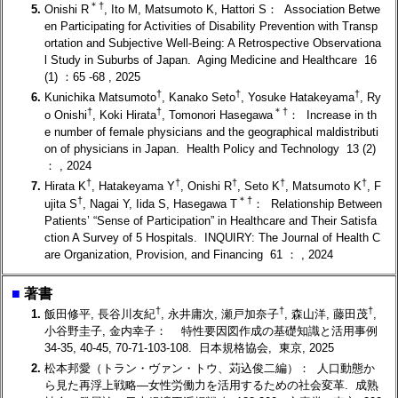
＊
†
5.
Onishi R
, Ito M, Matsumoto K, Hattori S： Association Betwe
en Participating for Activities of Disability Prevention with Transp
ortation and Subjective Well-Being: A Retrospective Observationa
l Study in Suburbs of Japan. Aging Medicine and Healthcare 16
(1) ：65 -68 , 2025
†
†
†
6.
Kunichika Matsumoto
, Kanako Seto
, Yosuke Hatakeyama
, Ry
†
†
＊
†
o Onishi
, Koki Hirata
, Tomonori Hasegawa
： Increase in th
e number of female physicians and the geographical maldistributi
on of physicians in Japan. Health Policy and Technology 13 (2)
： , 2024
†
†
†
†
†
7.
Hirata K
, Hatakeyama Y
, Onishi R
, Seto K
, Matsumoto K
, F
†
＊
†
ujita S
, Nagai Y, Iida S, Hasegawa T
： Relationship Between
Patients’ “Sense of Participation” in Healthcare and Their Satisfa
ction A Survey of 5 Hospitals. INQUIRY: The Journal of Health C
are Organization, Provision, and Financing 61 ： , 2024
■
著書
†
†
†
1.
飯田修平, 長谷川友紀
, 永井庸次, 瀬戸加奈子
, 森山洋, 藤田茂
,
小谷野圭子, 金内幸子： 特性要因図作成の基礎知識と活用事例
34-35, 40-45, 70-71-103-108. 日本規格協会, 東京, 2025
2.
松本邦愛（トラン・ヴァン・トウ、苅込俊二編）： 人口動態か
ら見た再浮上戦略―女性労働力を活用するための社会変革. 成熟