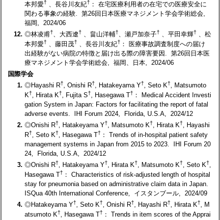
†
†
本邦愛
、長谷川友紀
： 在宅医療利用者の在宅での医療安全に
関わる事象の経験. 第26回日本医療マネジメント学会学術総会,
福岡, 2024/06
†
†
†
†
†
12.
◎林凌甫
、大西遼
、畠山洋輔
、瀬戸加奈子
、平田幸輝
、松
†
†
†
本邦愛
、藤田茂
、長谷川友紀
： 医療事故調査制度への届け
出経験がない病院の特徴と届け出る際の障害要因. 第26回日本医
療マネジメント学会学術総会, 福岡、日本, 2024/06
国際学会
†
†
†
†
1.
◎Hayashi R
, Onishi R
, Hatakeyama Y
, Seto K
, Matsumoto
†
†
†
†
K
, Hirata K
, Fujita S
, Hasegawa T
： Medical Accident Investi
gation System in Japan: Factors for facilitating the report of fatal
adverse events. IHI Forum 2024, Florida, U.S.A, 2024/12
†
†
†
†
2.
◎Onishi R
, Hatakeyama Y
, Matsumoto K
, Hirata K
, Hayashi
†
†
†
R
, Seto K
, Hasegawa T
： Trends of in-hospital patient safety
management systems in Japan from 2015 to 2023. IHI Forum 20
24, Florida, U.S.A, 2024/12
†
†
†
†
†
3.
◎Onishi R
, Hatakeyama Y
, Hirata K
, Matsumoto K
, Seto K
,
†
Hasegawa T
： Characteristics of risk-adjusted length of hospital
stay for pneumonia based on administrative claim data in Japan.
ISQua 40th International Conference, イスタンブール, 2024/09
†
†
†
†
†
4.
◎Hatakeyama Y
, Seto K
, Onishi R
, Hayashi R
, Hirata K
, M
†
†
atsumoto K
, Hasegawa T
： Trends in item scores of the Apprai