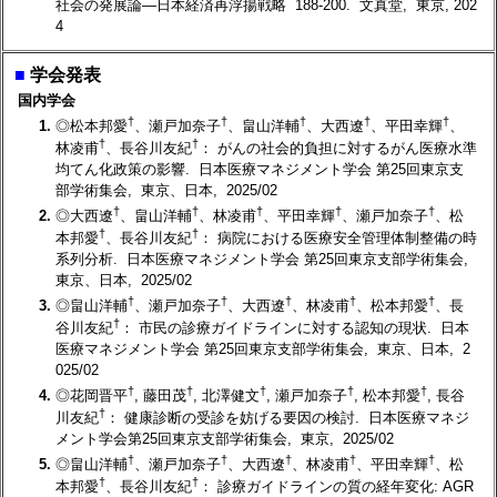
社会の発展論―日本経済再浮揚戦略 188-200. 文真堂, 東京, 202
4
■
学会発表
国内学会
†
†
†
†
†
1.
◎松本邦愛
、瀬戸加奈子
、畠山洋輔
、大西遼
、平田幸輝
、
†
†
林凌甫
、長谷川友紀
： がんの社会的負担に対するがん医療水準
均てん化政策の影響. 日本医療マネジメント学会 第25回東京支
部学術集会, 東京、日本, 2025/02
†
†
†
†
†
2.
◎大西遼
、畠山洋輔
、林凌甫
、平田幸輝
、瀬戸加奈子
、松
†
†
本邦愛
、長谷川友紀
： 病院における医療安全管理体制整備の時
系列分析. 日本医療マネジメント学会 第25回東京支部学術集会,
東京、日本, 2025/02
†
†
†
†
†
3.
◎畠山洋輔
、瀬戸加奈子
、大西遼
、林凌甫
、松本邦愛
、長
†
谷川友紀
： 市民の診療ガイドラインに対する認知の現状. 日本
医療マネジメント学会 第25回東京支部学術集会, 東京、日本, 2
025/02
†
†
†
†
†
4.
◎花岡晋平
, 藤田茂
, 北澤健文
, 瀬戸加奈子
, 松本邦愛
, 長谷
†
川友紀
： 健康診断の受診を妨げる要因の検討. 日本医療マネジ
メント学会第25回東京支部学術集会, 東京, 2025/02
†
†
†
†
†
5.
◎畠山洋輔
、瀬戸加奈子
、大西遼
、林凌甫
、平田幸輝
、松
†
†
本邦愛
、長谷川友紀
： 診療ガイドラインの質の経年変化: AGR