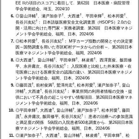
EE IIの項目のスコアに着目して. 第62回 日本医療・病院管理
学会学術総会, 埼玉, 2024/10
†
†
†
†
†
6.
◎畠山洋輔
、瀬戸加奈子
、大西遼
、平田幸輝
、松本邦愛
、
†
長谷川友紀
： 日本語版医療安全文化調査票（HSOPS）2.0の公
開・活用に向けた専門家・実務者調査. 第26回 日本医療マネジ
メント学会学術総会, 福岡、日本, 2024/06
†
†
7.
◎松本邦愛
、長谷川友紀
： M字カーブ指数の開発とその決定要
因 ～国勢調査を用いた市区町村データからの分析～. 第26回日本
医療マネジメント学会学術総会, 福岡, 2024/06
†
†
†
†
8.
◎大西遼
、畠山洋輔
、平田幸輝
、林凌甫
、西澤寛俊、飯田修
†
平、永井庸次、長谷川友紀
： 入院医療と比較した外来医療・在
宅医療における医療安全の認識の違い. 第26回日本医療マネジメ
ント学会学術総会, 福岡、日本, 2024/06
†
†
†
†
†
9.
◎藤田茂
, 前村俊満
, 鷲澤尚宏
, 松本邦愛
, 瀬戸加奈子
, 畠山
†
†
†
洋輔
, 大西遼
, 長谷川友紀
： 事業所間の利用者情報の交換・提
供において不具合の起こりやすい情報項目. 第26回日本医療マネ
ジメント学会学術総会, 福岡、日本, 2024/06
†
†
†
†
†
10.
◎平田幸輝
, 大西遼
, 畠山洋輔
, 瀬戸加奈子
, 松本邦愛
, 藤田
†
†
茂
, 永井庸次, 飯田修平, 長谷川友紀
： 患者の治療への参加意識
と満足度の関係 5病院の入院患者500名調査から. 第26回日本医
療マネジメント学会学術総会, 福岡、日本, 2024/06
†
†
†
†
†
11.
◎瀬戸加奈子
、大西遼
、畠山洋輔
、林凌甫
、平田幸輝
、松