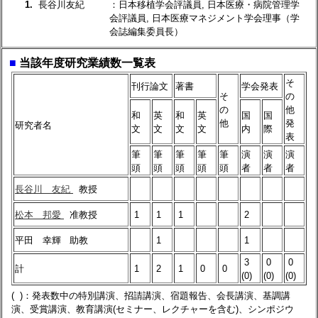
1.
長谷川友紀
：日本移植学会評議員, 日本医療・病院管理学
会評議員, 日本医療マネジメント学会理事（学
会誌編集委員長）
■
当該年度研究業績数一覧表
そ
刊行論文
著書
学会発表
そ
の
の
他
和
英
和
英
国
国
他
発
研究者名
文
文
文
文
内
際
表
筆
筆
筆
筆
筆
演
演
演
頭
頭
頭
頭
頭
者
者
者
長谷川 友紀
教授
松本 邦愛
准教授
1
1
1
2
平田 幸輝
助教
1
1
3
0
0
計
1
2
1
0
0
(0)
(0)
(0)
( )：発表数中の特別講演、招請講演、宿題報告、会長講演、基調講
演、受賞講演、教育講演(セミナー、レクチャーを含む)、シンポジウ