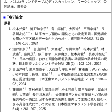
ム、パネル(ラウンドテーブル)ディスカッション、ワークショップ、公
開講座、講習会
■
刊行論文
原著
†
†
†
†
†
1.
松本邦愛
、瀬戸加奈子
、畠山洋輔
、大西遼
、平田幸輝
、長
＊
†
谷川友紀
： M 字カーブ指数の開発とその決定要因～国勢調査
を用いた市区町村データからの分析～. 東邦医学会雑誌 71 (3)
：146 -153 , 2024
†
†
†
†
†
2.
瀬戸加奈子
、畠山洋輔
、大西遼
、平田幸輝
、松本邦愛
、林
†
†
†
＊
凌甫
、藤田茂
、飯田修平、永井庸次、松本邦愛
、長谷川友紀
†
： 日本の病院における画像診断報告書の確認漏れ防止対策の現
状. 日本医療マネジメント学会雑誌 25 (2) ：102 -108 , 2024
†
†
†
†
†
3.
畠山洋輔
, 瀬戸加奈子
, 大西遼
, 平田幸輝
, 林凌甫
, Wu Yinghu
†
＊
†
i, 松本邦愛
, 長谷川友紀
： 日本版医療安全文化調査票2.0の開
発と妥当性評価. 日本医療マネジメント学会雑誌 25 (3) ：194 -2
02 , 2024
＊
†
†
†
†
†
4.
藤田茂
, 前村俊満
, 鷲澤尚宏
, 松本邦愛
, 瀬戸加奈子
, 畠山洋
†
†
†
輔
, 大西遼
, 長谷川友紀
： 介護事業所と他の事業所との間の情
報共有の不備に起因する事故の実態と優先して改善に取り組むべ
き不具合様式についての研究. 日本医療マネジメント学会雑誌 2
5 (4) ：261 -267 , 2025