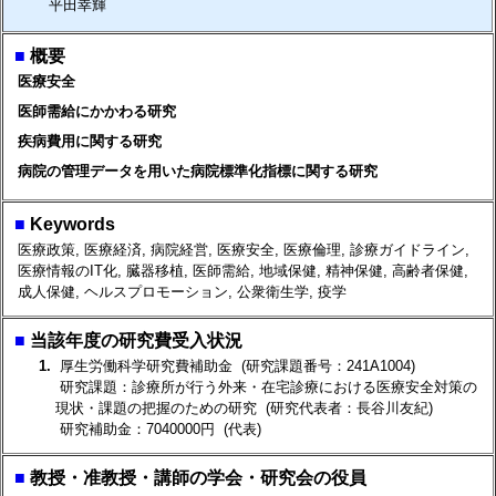
平田幸輝
■
概要
医療安全
医師需給にかかわる研究
疾病費用に関する研究
病院の管理データを用いた病院標準化指標に関する研究
■
Keywords
医療政策, 医療経済, 病院経営, 医療安全, 医療倫理, 診療ガイドライン,
医療情報のIT化, 臓器移植, 医師需給, 地域保健, 精神保健, 高齢者保健,
成人保健, ヘルスプロモーション, 公衆衛生学, 疫学
■
当該年度の研究費受入状況
1.
厚生労働科学研究費補助金 (研究課題番号：241A1004)
研究課題：診療所が行う外来・在宅診療における医療安全対策の
現状・課題の把握のための研究 (研究代表者：長谷川友紀)
研究補助金：7040000円 (代表)
■
教授・准教授・講師の学会・研究会の役員