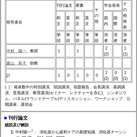
そ
刊行論文
著書
学会発表
そ
の
の
他
和
英
和
英
国
国
他
発
研究者名
文
文
文
文
内
際
表
筆
筆
筆
筆
筆
演
演
演
頭
頭
頭
頭
頭
者
者
者
2
1
中村 陽一
教授
1
1
(2)
(1)
森山 彩子
助教
2
0
1
計
1
0
1
0
0
(2)
(0)
(1)
( )：発表数中の特別講演、招請講演、宿題報告、会長講演、基調講
演、受賞講演、教育講演(セミナー、レクチャーを含む)、シンポジウ
ム、パネル(ラウンドテーブル)ディスカッション、ワークショップ、公
開講座、講習会
■
刊行論文
総説及び解説
†
1.
中村陽一
： 消化器がん緩和ケアの基礎知識. 消化器ナーシン