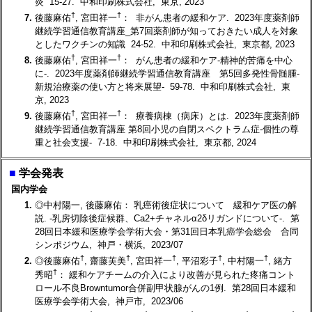
炎 15-27. 中和印刷株式会社, 東京, 2023
†
†
7.
後藤麻佑
, 宮田祥一
： 非がん患者の緩和ケア. 2023年度薬剤師
継続学習通信教育講座_第7回薬剤師が知っておきたい成人を対象
としたワクチンの知識 24-52. 中和印刷株式会社, 東京都, 2023
†
†
8.
後藤麻佑
, 宮田祥一
： がん患者の緩和ケア-精神的苦痛を中心
に-. 2023年度薬剤師継続学習通信教育講座 第5回多発性骨髄腫-
新規治療薬の使い方と将来展望- 59-78. 中和印刷株式会社, 東
京, 2023
†
†
9.
後藤麻佑
, 宮田祥一
： 療養病棟（病床）とは. 2023年度薬剤師
継続学習通信教育講座 第8回小児の自閉スペクトラム症-個性の尊
重と社会支援- 7-18. 中和印刷株式会社, 東京都, 2024
■
学会発表
国内学会
1.
◎中村陽一, 後藤麻佑： 乳癌術後症状について 緩和ケア医の解
説. -乳房切除後症候群、Ca2+チャネルα2δリガンドについて-. 第
28回日本緩和医療学会学術大会・第31回日本乳癌学会総会 合同
シンポジウム, 神戸・横浜, 2023/07
†
†
†
†
†
2.
◎後藤麻佑
, 齋藤芙美
, 宮田祥一
, 平沼彩子
, 中村陽一
, 緒方
†
秀昭
： 緩和ケアチームの介入により改善が見られた疼痛コント
ロール不良Browntumor合併副甲状腺がんの1例. 第28回日本緩和
医療学会学術大会, 神戸市, 2023/06