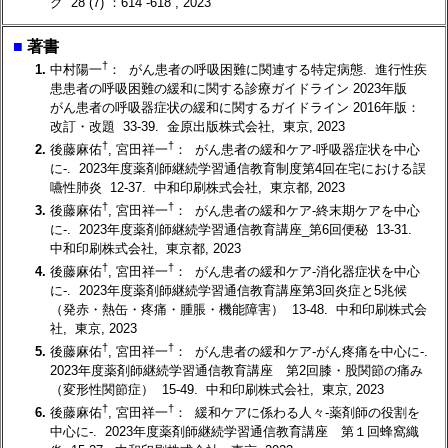
グ 28 (7) ：614 -618 , 2023
■
著書
†
1.
中村陽一
： がん患者の呼吸困難に関連する特定病態. 進行性疾
患患者の呼吸困難の緩和に関する診療ガイドライン 2023年版
がん患者の呼吸器症状の緩和に関するガイドライン 2016年版：
改訂・改題 33-39. 金原出版株式会社, 東京, 2023
†
†
2.
後藤麻佑
, 宮田祥一
： がん患者の緩和ケア-呼吸器症状を中心
に-. 2023年度薬剤師継続学習通信教育制度第4回在宅における誤
嚥性肺炎 12-37. 中和印刷株式会社, 東京都, 2023
†
†
3.
後藤麻佑
, 宮田祥一
： がん患者の緩和ケア-終末期ケアを中心
に-. 2023年度薬剤師継続学習通信教育講座_第6回便秘 13-31.
中和印刷株式会社, 東京都, 2023
†
†
4.
後藤麻佑
, 宮田祥一
： がん患者の緩和ケア-消化器症状を中心
に-. 2023年度薬剤師継続学習通信教育講座第3回炎症と5兆候
（発赤・熱缶・疼痛・腫脹・機能障害） 13-48. 中和印刷株式会
社, 東京, 2023
†
†
5.
後藤麻佑
, 宮田祥一
： がん患者の緩和ケア-がん疼痛を中心に-.
2023年度薬剤師継続学習通信教育講座 第2回膝・股関節の痛み
（変形性関節症） 15-49. 中和印刷株式会社, 東京, 2023
†
†
6.
後藤麻佑
, 宮田祥一
： 緩和ケアに係わる人々-薬剤師の役割を
中心に-. 2023年度薬剤師継続学習通信教育講座 第１回蜂窩織