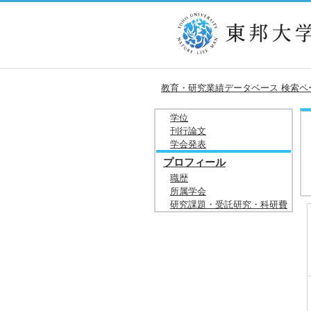
教育・研究業績データベース 検索ペ
学位
刊行論文
学会発表
プロフィール
職歴
所属学会
研究課題・受託研究・科研費