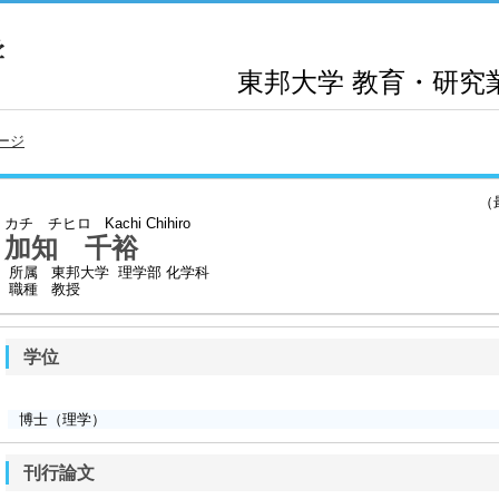
東邦大学
教育・研究
ージ
（最終
カチ チヒロ
Kachi Chihiro
加知 千裕
所属
東邦大学 理学部 化学科
職種
教授
学位
博士（理学）
刊行論文