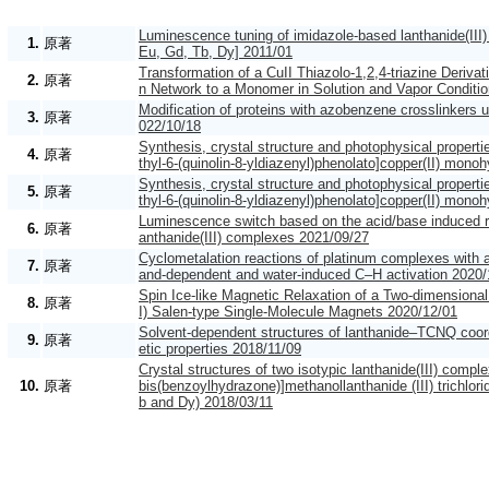
Luminescence tuning of imidazole-based lanthanide(III
1.
原著
Eu, Gd, Tb, Dy] 2011/01
Transformation of a CuII Thiazolo-1,2,4-triazine Deriva
2.
原著
n Network to a Monomer in Solution and Vapor Conditi
Modification of proteins with azobenzene crosslinkers 
3.
原著
022/10/18
Synthesis, crystal structure and photophysical properti
4.
原著
thyl-6-(quinolin-8-yldiazenyl)phenolato]copper(II) mono
Synthesis, crystal structure and photophysical properti
5.
原著
thyl-6-(quinolin-8-yldiazenyl)phenolato]copper(II) mono
Luminescence switch based on the acid/base induced rev
6.
原著
anthanide(III) complexes 2021/09/27
Cyclometalation reactions of platinum complexes with a
7.
原著
and-dependent and water-induced C–H activation 2020/
Spin Ice‐like Magnetic Relaxation of a Two‐dimension
8.
原著
I) Salen‐type Single‐Molecule Magnets 2020/12/01
Solvent-dependent structures of lanthanide–TCNQ coor
9.
原著
etic properties 2018/11/09
Crystal structures of two isotypic lanthanide(III) comple
10.
原著
bis(benzoylhydrazone)]methanollanthanide (III) trichlori
b and Dy) 2018/03/11
学会発表