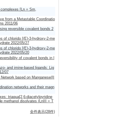
) complexes [Ln = Sm,
tive from a Metastable Coordinatio
ons 2011/06
using reversible covalent bonds 2
es of chlorido [(E)-3-hydroxy-2-me
hydrate 2022/05/27
es of chlorido [(E)-3-hydroxy-2-me
hydrate 2022/05/20
ersibility of covalent bonds in l
zo- and imine-based ligands: Lig
12/07
al Network based on Manganese(II
dination networks and their magn
xes: triaqua[2,6-diacetylpyridine
de methanol disolvates (LnIII = T
全件表示(28件)