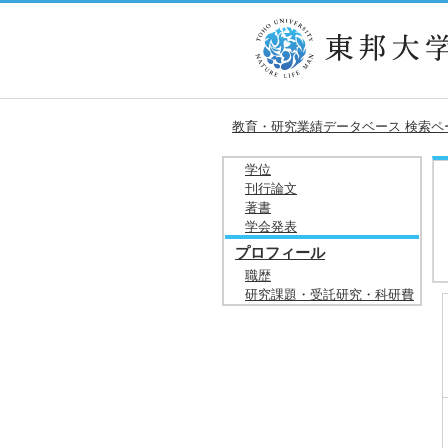
教育・研究業績データベース 検索ペ
学位
刊行論文
著書
学会発表
プロフィール
職歴
研究課題・受託研究・科研費