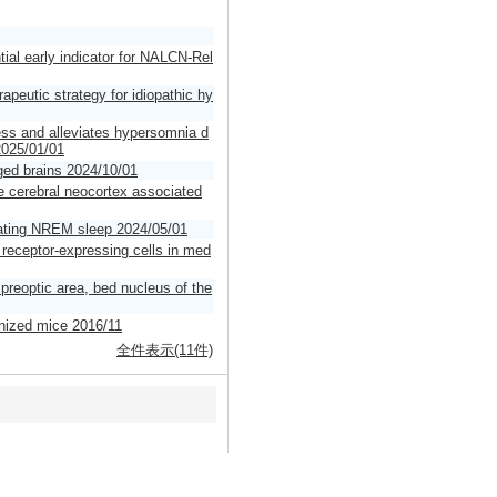
ial early indicator for NALCN-Rel
apeutic strategy for idiopathic hy
ness and alleviates hypersomnia d
 2025/01/01
ged brains 2024/10/01
e cerebral neocortex associated
lating NREM sleep 2024/05/01
 receptor-expressing cells in med
preoptic area, bed nucleus of the
enized mice 2016/11
全件表示(11件)
トニン」「「睡眠の百科事