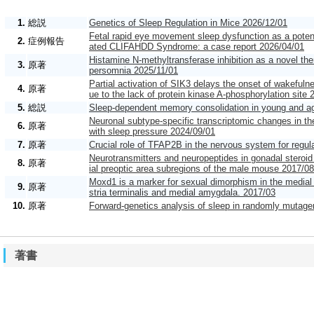
1.
総説
Genetics of Sleep Regulation in Mice 2026/12/01
Fetal rapid eye movement sleep dysfunction as a potent
2.
症例報告
ated CLIFAHDD Syndrome: a case report 2026/04/01
Histamine N-methyltransferase inhibition as a novel ther
3.
原著
persomnia 2025/11/01
Partial activation of SIK3 delays the onset of wakeful
4.
原著
ue to the lack of protein kinase A-phosphorylation site
5.
総説
Sleep-dependent memory consolidation in young and a
Neuronal subtype-specific transcriptomic changes in th
6.
原著
with sleep pressure 2024/09/01
7.
原著
Crucial role of TFAP2B in the nervous system for regu
Neurotransmitters and neuropeptides in gonadal steroid
8.
原著
ial preoptic area subregions of the male mouse 2017/08
Moxd1 is a marker for sexual dimorphism in the medial 
9.
原著
stria terminalis and medial amygdala. 2017/03
10.
原著
Forward-genetics analysis of sleep in randomly mutag
著書
「睡眠異常をきたすマウスの順遺伝学」および「セロ
1.
部分執筆
典」」 2024/06/27