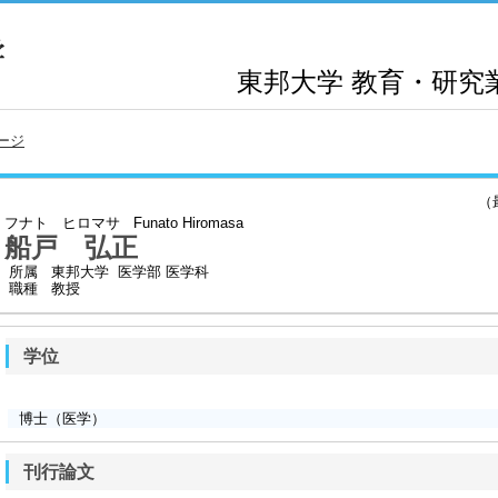
東邦大学
教育・研究
ージ
（最終
フナト ヒロマサ
Funato Hiromasa
船戸 弘正
所属
東邦大学 医学部 医学科
職種
教授
学位
博士（医学）
刊行論文