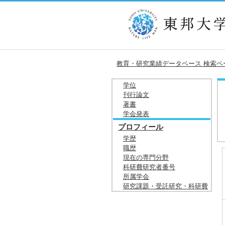
教育・研究業績データベース 検索ペ
学位
刊行論文
著書
学会発表
プロフィール
学歴
職歴
現在の専門分野
科研費研究者番号
所属学会
研究課題・受託研究・科研費