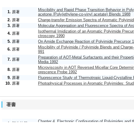
Miscibility and Rapid Phase Transition Behavior in Poly
1.
原著
acetone /Poly(ethylene-co-vinyl acetate) Blends 1988
2.
原著
Charge-transfer Emission Spectra of Aromatic Polyimi
3.
原著
Molecular Aggregation and Fluorescence Spectra of Ar
Isothermal Imidization of an Aromatic Polyimide Precu
4.
原著
ctroscopy 1990
5.
原著
On Amide Exchange Reaction of Polyimide Precursor 
Miscibility of Polyimide / Polyimide Blends and Charge
6.
原著
991
Preparation of AOT-Metal Surfactants and their Proper
7.
原著
Media 1992
Microviscosity in AOT Reversed Micellar Core Determine
8.
原著
orescence Probe 1992
9.
原著
Fluorescence Study of Thermotropic Liquid-Crystalline
10.
原著
Photophysical Processes in Aromatic Polyimides: Stu
著書
Chapter 4, Electronic Configuration of Polyimides and 
1.
部分執筆
hotosensitive Polyimides. Fundamentals and Applicati
第4章 7節 その他の方法（蛍光法，スペクトロスコ
2.
部分執筆