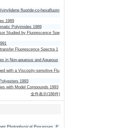
(vinylidene fluoride-co-hexafluoro
des 1989
omatic Polyimides 1989
rsor Studied by Fluorescence Spe
1991
-transfer Fluorescence Spectra 1
ties in Non-aqueous and Aqueous
d with a Viscosity-sensitive Flu
 Polyesters 1993
dies with Model Compounds 1993
全件表示(186件)
their Photophysical Processes, P
ons 1995
ピー等「ポリマーABCハンドブッ