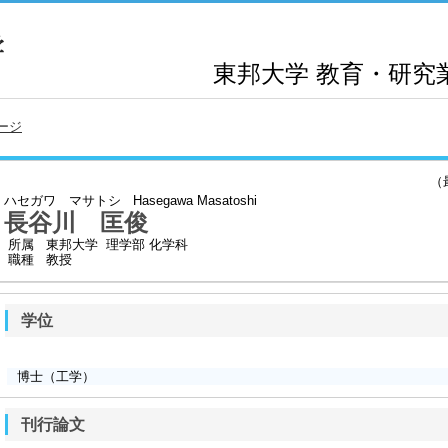
東邦大学
教育・研究
ージ
（最終
ハセガワ マサトシ
Hasegawa Masatoshi
長谷川 匡俊
所属
東邦大学 理学部 化学科
職種
教授
学位
博士（工学）
刊行論文