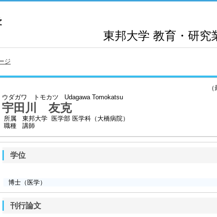
東邦大学
教育・研究
ージ
（最終
ウダガワ トモカツ
Udagawa Tomokatsu
宇田川 友克
所属
東邦大学 医学部 医学科（大橋病院）
職種
講師
学位
博士（医学）
刊行論文