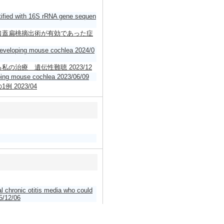
ified with 16S rRNA gene sequen
口蓋扁桃摘出術が有効であった症
developing mouse cochlea 2024/0
治療 遺伝性難聴 2023/12
ping mouse cochlea 2023/06/09
2023/04
al chronic otitis media who could
/12/06
 cochlear development （ポスター掲