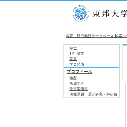
教育・研究業績データベース 検索ペ
学位
刊行論文
著書
学会発表
プロフィール
職歴
所属学会
受賞学術賞
研究課題・受託研究・科研費