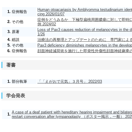
Human otoacariasis by Amblyomma testudinarium ident
1.
症例報告
cing 2026/01/07
症例をどうみるか 下極型扁桃周囲膿瘍に対して即時
2.
その他
例 2024/02
Loss of Pax3 causes reduction of melanocytes in the 
3.
原著
1/26
4.
総説
治療法の再整理とアップデートのために 専門家による私の
5.
その他
Pax3 deficiency diminishes melanocytes in the develo
6.
症例報告
顔面神経減荷術を施行した即発性外傷性顔面神経麻痺の1例 
著書
1.
部分執筆
「「えがおで元気」３月号」 2022/03
学会発表
A case of a deaf patient with hereditary hearing impairment and bilater
1.
restart conversation after tympanoplasty （ポスター掲示，一般） 2025
Molecular biological analysis of ectopic hair cells during mouse
2.
示，一般） 2025/12/06