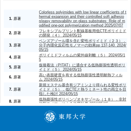
Colorless polyimides with low linear coefficients of t
hermal expansion and their controlled soft adhesio
1.
原著
n/easy removability on glass substrates: Role of m
odified one-pot polymerization method 2025/07/07
フレキシブルプリント配線基板用低CTEポリイミド
2.
原著
の開発（４） 2024/05/15
ベンズアゾール環を含む変性ポリイミド（２３）．
3.
原著
分子内環化反応性モノマーの効果pp 137-140. 2024/
05/15
ポリイミドフィルムの紫外線剥離（５） 2024/05/1
4.
原著
5
仮接着法（PITAT）に適合する低熱膨張性透明ポリ
5.
原著
イミド（５） 2024/05/15
高い表面硬度を有する低熱膨張性透明耐熱フィル
6.
原著
ム 2024/05/15
新規エステル基含有ジアミンより得られる変性ポリ
7.
原著
イミド（５）．低CTEと熱ラミネート性の両立を目
指した検討 2024/05/15
低熱膨張性ポリベンゾオキサゾール（１８）．非対
8.
原著
称型モノマーによる改質効果 2024/05/15
低熱膨張性ポリベンゾオキサゾール（１９）．フッ
9.
原著
素化モノマーの効果 2024/05/15
溶媒可溶性低熱膨張ポリイミド（１９）．エーテル
10.
原著
結合型モノマーの効果 2024/05/15
全件表示(140件)