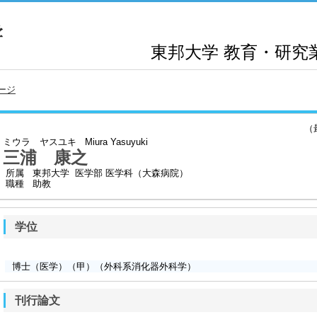
東邦大学
教育・研究
ージ
（最終
ミウラ ヤスユキ
Miura Yasuyuki
三浦 康之
所属
東邦大学 医学部 医学科（大森病院）
職種
助教
学位
博士（医学）（甲）（外科系消化器外科学）
刊行論文