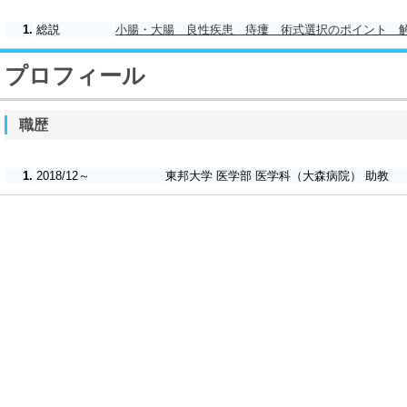
1.
総説
小腸・大腸 良性疾患 痔瘻 術式選択のポイント 解剖把握
プロフィール
職歴
1.
2018/12～
東邦大学 医学部 医学科（大森病院） 助教