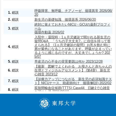
呼吸障害、無呼吸、チアノーゼ、循環異常 2026/06/
1.
総説
20
2.
総説
新生児の基礎知識 循環器系 2026/06/20
絶対に覚えておきたいNICU・GCUの薬剤プロフィ
3.
総説
ール
循環作動薬 2026/02
入院中・退院時・1ヵ月児健診で聞かれる新生児の
疑問Q&A 「うちの子大丈夫?」に自信を持って答
えられる】《1ヵ月児健診の疑問》お乳を飲む時に
4.
総説
唇が紫色になることがあります。呼吸が止まってい
るように感じるのですが、大丈夫でしょうか? 202
5/07
5.
総説
早産児の心不全の背景要因は何か 2023/12/28
【最新 図解でよくわかる お母さんと赤ちゃんの
6.
総説
生理とフィジカルアセスメント】 (第4章) 新生児
心雑音 2023/12
【診療力アップにつながる 新生児の必須知識テス
7.
総説
ト】NICUナース、助産師向け 循環(解説) 2022/02
双胎間輸血症候群(TTTS) Case44 日齢1で心雑音
8.
総説
を認めた児 2021/09/10
双胎間輸血症候群(TTTS) Case45 胎児治療適応
9.
総説
のなかった一絨毛膜二羊膜双胎(selective IUGR)の
双胎症例 2021/09/10
Isolation of the Left Subclavian Artery in D-Transpo
10.
症例報告
sition of the Great Arteries with Right Aortic Arch 20