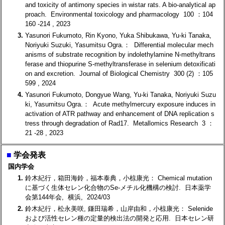
and toxicity of antimony species in wistar rats. A bio-analytical ap
proach. Environmental toxicology and pharmacology 100 ：104
160 -214 , 2023
3.
Yasunori Fukumoto, Rin Kyono, Yuka Shibukawa, Yu-ki Tanaka,
Noriyuki Suzuki, Yasumitsu Ogra.： Differential molecular mech
anisms of substrate recognition by indolethylamine N-methyltrans
ferase and thiopurine S-methyltransferase in selenium detoxificati
on and excretion. Journal of Biological Chemistry 300 (2) ：105
599 , 2024
4.
Yasunori Fukumoto, Dongyue Wang, Yu-ki Tanaka, Noriyuki Suzu
ki, Yasumitsu Ogra.： Acute methylmercury exposure induces in
activation of ATR pathway and enhancement of DNA replication s
tress through degradation of Rad17. Metallomics Research 3 ：
21 -28 , 2023
■
学会発表
国内学会
1.
鈴木紀行，箱田海鈴，福本泰典，小椋康光： Chemical mutation
に基づく生体セレン化合物のSe-メチル化機構の検討. 日本薬学
会第144年会, 横浜, 2024/03
2.
鈴木紀行，松永美咲, 鎌田瑞希，山岸由和，小椋康光： Selenide
および活性セレン種の定量的検出法の開発と応用. 日本セレン研