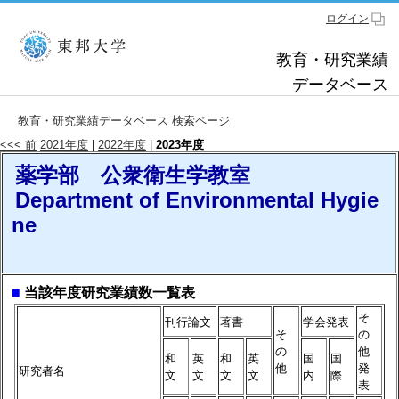
ログイン
教育・研究業績
データベース
教育・研究業績データベース 検索ページ
<<< 前
2021年度
|
2022年度
|
2023年度
薬学部 公衆衛生学教室
Department of Environmental Hygie
ne
■
当該年度研究業績数一覧表
そ
刊行論文
著書
学会発表
そ
の
の
他
和
英
和
英
国
国
他
発
研究者名
文
文
文
文
内
際
表