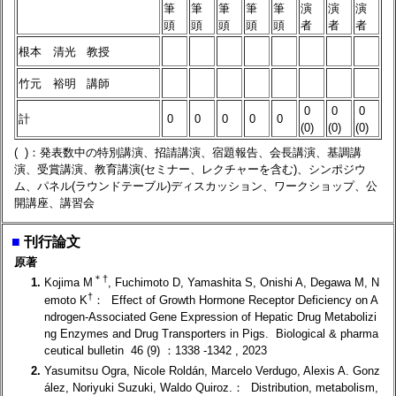
筆
筆
筆
筆
筆
演
演
演
頭
頭
頭
頭
頭
者
者
者
根本 清光
教授
竹元 裕明
講師
0
0
0
計
0
0
0
0
0
(0)
(0)
(0)
( )：発表数中の特別講演、招請講演、宿題報告、会長講演、基調講
演、受賞講演、教育講演(セミナー、レクチャーを含む)、シンポジウ
ム、パネル(ラウンドテーブル)ディスカッション、ワークショップ、公
開講座、講習会
■
刊行論文
原著
＊
†
1.
Kojima M
, Fuchimoto D, Yamashita S, Onishi A, Degawa M, N
†
emoto K
： Effect of Growth Hormone Receptor Deficiency on A
ndrogen-Associated Gene Expression of Hepatic Drug Metabolizi
ng Enzymes and Drug Transporters in Pigs. Biological & pharma
ceutical bulletin 46 (9) ：1338 -1342 , 2023
2.
Yasumitsu Ogra, Nicole Roldán, Marcelo Verdugo, Alexis A. Gonz
ález, Noriyuki Suzuki, Waldo Quiroz.： Distribution, metabolism,