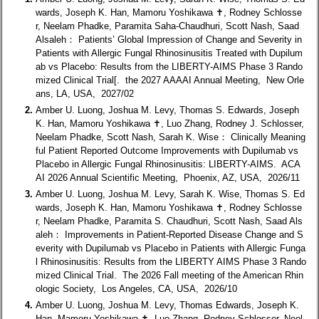
wards, Joseph K. Han, Mamoru Yoshikawa ✝, Rodney Schlosse
r, Neelam Phadke, Paramita Saha-Chaudhuri, Scott Nash, Saad
Alsaleh： Patients’ Global Impression of Change and Severity in
Patients with Allergic Fungal Rhinosinusitis Treated with Dupilum
ab vs Placebo: Results from the LIBERTY-AIMS Phase 3 Rando
mized Clinical Trial[. the 2027 AAAAI Annual Meeting, New Orle
ans, LA, USA, 2027/02
2.
Amber U. Luong, Joshua M. Levy, Thomas S. Edwards, Joseph
K. Han, Mamoru Yoshikawa ✝, Luo Zhang, Rodney J. Schlosser,
Neelam Phadke, Scott Nash, Sarah K. Wise： Clinically Meaning
ful Patient Reported Outcome Improvements with Dupilumab vs
Placebo in Allergic Fungal Rhinosinusitis: LIBERTY-AIMS. ACA
AI 2026 Annual Scientific Meeting, Phoenix, AZ, USA, 2026/11
3.
Amber U. Luong, Joshua M. Levy, Sarah K. Wise, Thomas S. Ed
wards, Joseph K. Han, Mamoru Yoshikawa ✝, Rodney Schlosse
r, Neelam Phadke, Paramita S. Chaudhuri, Scott Nash, Saad Als
aleh： Improvements in Patient-Reported Disease Change and S
everity with Dupilumab vs Placebo in Patients with Allergic Funga
l Rhinosinusitis: Results from the LIBERTY AIMS Phase 3 Rando
mized Clinical Trial. The 2026 Fall meeting of the American Rhin
ologic Society, Los Angeles, CA, USA, 2026/10
4.
Amber U. Luong, Joshua M. Levy, Thomas Edwards, Joseph K.
Han, Mamoru Yoshikawa ✝, Luo Zhang, Rodney Schlosser, Neel