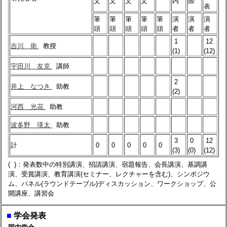
文
文
文
文
内
際
表
筆
筆
筆
筆
筆
演
演
演
頭
頭
頭
頭
頭
者
者
者
1
12
吉川 衛
教授
(1)
(12)
宇田川 友克
講師
2
井上 なつき
助教
(2)
河西 光花
助教
波多野 瑛太
助教
3
0
12
計
0
0
0
0
0
(3)
(0)
(12)
( )：発表数中の特別講演、招請講演、宿題報告、会長講演、基調講
演、受賞講演、教育講演(セミナー、レクチャーを含む)、シンポジウ
ム、パネル(ラウンドテーブル)ディスカッション、ワークショップ、公
開講座、講習会
■
学会発表