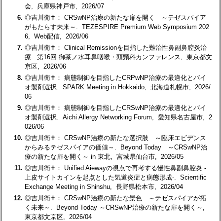
会, 兵庫県神戸市, 2026/07
6.
◎吉川衛✝： CRSwNP治療の新たな扉を開く ～テゼスパイア
がもたらす未来～. TEZESPIRE Premium Web Symposium 202
6, Web配信, 2026/06
7.
◎吉川衛✝： Clinical Remissionを目指した難治性鼻副鼻腔炎治
療. 第16回 御茶ノ水耳鼻咽喉・頭頸科カンファレンス, 東京都文
京区, 2026/06
8.
◎吉川衛✝： 病態制御を目指したCRPwNP治療の最適化とバイ
オ製剤選択. SPARK Meeting in Hokkaido, 北海道札幌市, 2026/
06
9.
◎吉川衛✝： 病態制御を目指したCRSwNP治療の最適化とバイ
オ製剤選択. Aichi Allergy Networking Forum, 愛知県名古屋市, 2
026/06
10.
◎吉川衛✝： CRSwNP治療の新たな選択肢 ～臨床エビデンス
からみるテゼスパイアの価値～. Beyond Today ～CRSwNP治
療の新たな扉を開く～ in 東北, 宮城県仙台市, 2026/05
11.
◎吉川衛✝： Unified Aiewayの視点で再考する慢性鼻副鼻腔炎 -
上皮サイトカインを起点とした気道炎症と病態形成-. Scientific
Exchange Meeting in Shinshu, 長野県松本市, 2026/04
12.
◎吉川衛✝： CRSwNP治療の新たな景色 ～テゼスパイアが拓
く未来～. Beyond Today ～CRSwNP治療の新たな扉を開く～,
東京都文京区, 2026/04