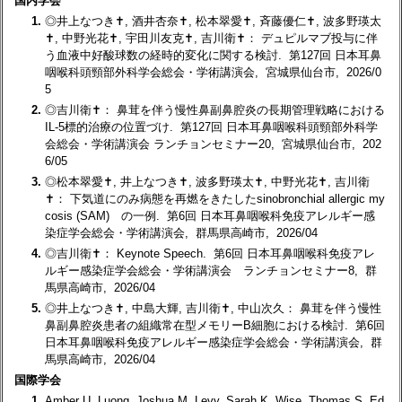
国内学会
1.
◎井上なつき✝, 酒井杏奈✝, 松本翠愛✝, 斉藤優仁✝, 波多野瑛太
✝, 中野光花✝, 宇田川友克✝, 吉川衛✝： デュピルマブ投与に伴
う血液中好酸球数の経時的変化に関する検討. 第127回 日本耳鼻
咽喉科頭頸部外科学会総会・学術講演会, 宮城県仙台市, 2026/0
5
2.
◎吉川衛✝： 鼻茸を伴う慢性鼻副鼻腔炎の長期管理戦略における
IL-5標的治療の位置づけ. 第127回 日本耳鼻咽喉科頭頸部外科学
会総会・学術講演会 ランチョンセミナー20, 宮城県仙台市, 202
6/05
3.
◎松本翠愛✝, 井上なつき✝, 波多野瑛太✝, 中野光花✝, 吉川衛
✝： 下気道にのみ病態を再燃をきたしたsinobronchial allergic my
cosis (SAM) の一例. 第6回 日本耳鼻咽喉科免疫アレルギー感
染症学会総会・学術講演会, 群馬県高崎市, 2026/04
4.
◎吉川衛✝： Keynote Speech. 第6回 日本耳鼻咽喉科免疫アレ
ルギー感染症学会総会・学術講演会 ランチョンセミナー8, 群
馬県高崎市, 2026/04
5.
◎井上なつき✝, 中島大輝, 吉川衛✝, 中山次久： 鼻茸を伴う慢性
鼻副鼻腔炎患者の組織常在型メモリーB細胞における検討. 第6回
日本耳鼻咽喉科免疫アレルギー感染症学会総会・学術講演会, 群
馬県高崎市, 2026/04
国際学会
1.
Amber U. Luong, Joshua M. Levy, Sarah K. Wise, Thomas S. Ed