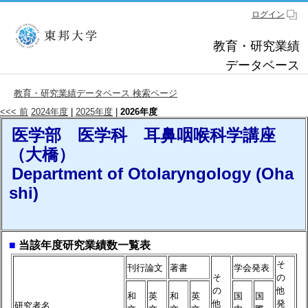
ログイン
教育・研究業績
データベース
教育・研究業績データベース 検索ページ
<<< 前
2024年度
|
2025年度
|
2026年度
医学部 医学科 耳鼻咽喉科学講座
（大橋）
Department of Otolaryngology (Oha
shi)
■
当該年度研究業績数一覧表
そ
刊行論文
著書
学会発表
そ
の
の
他
和
英
和
英
国
国
他
発
研究者名