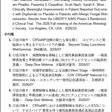
am Phadke, Paramita S Chaudhuri, Scott Nash, Sarah K. Wise：
Clinically Meaningful Improvements in Patient Reported Outcome
s with Dupilumab vs Placebo in Patients with Allergic Fungal Rhin
osinusitis: Results from the LIBERTY AIMS Phase 3 Randomize
d Clinical Trial. The 2026 Fall meeting of the American Rhinologi
c Society, Los Angeles, CA, USA, 2026/10
その他
1.
◎吉川衛✝： CRSwNP治療の新たな扉を開く -エビデンスと実
臨床から考えるテゼスパイアの価値-. Beyond Today Lunchtime
WebSeminar, Web配信, 2026/07
2.
◎吉川衛✝： 病態制御を基軸とした慢性鼻副鼻腔炎治療 ～嗅覚
障害改善と早期治療ゴール達成に向けたデュピクセントの臨床的
意義～. Deep Dive Webinar, 大阪府大阪市, 2026/07
3.
◎吉川衛✝： 生物学的製剤による治療のNext Stage ～長時間作
用型製剤による上下気道炎症制御～. GSK CRSwNP National Co
nference in July ～エキシデンサー発売記念講演会～, 京都府京
都市, 2026/07
4.
◎吉川衛✝： 病態制御を基軸とした慢性鼻副鼻腔炎治療 ～嗅覚
障害改善と早期治療ゴール達成に向けたデュピクセントの臨床的
意義～. Deep Dive Webinar, 大阪府大阪市, 2026/07
5.
◎吉川衛✝： CRSwNPにおける病態制御を目的としたESSにつ
いて. テゼスパイア 鼻茸を伴う慢性副鼻腔炎適応追加記念講演