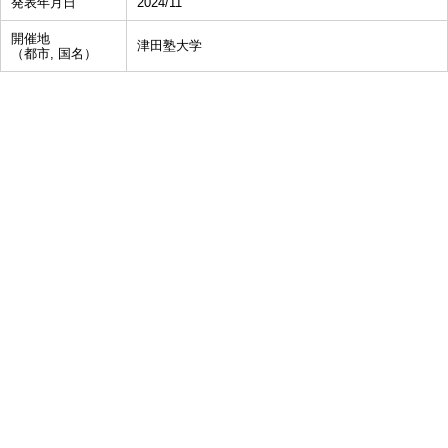
発表年月日
2024/11
開催地
津田塾大学
（都市, 国名）