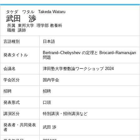
タケダ ワタル
Takeda Wataru
武田 渉
所属
東邦大学 理学部 教養科
職種
講師
言語種別
日本語
Bertrand–Chebyshev の定理と Brocard–Ramanujan
発表タイトル
問題
会議名
津田塾大学整数論ワークショップ 2024
学会区分
国内学会
招聘
招聘
発表形式
口頭
講演区分
特別講演・招待講演など
発表者・共同発表
武田 渉
者