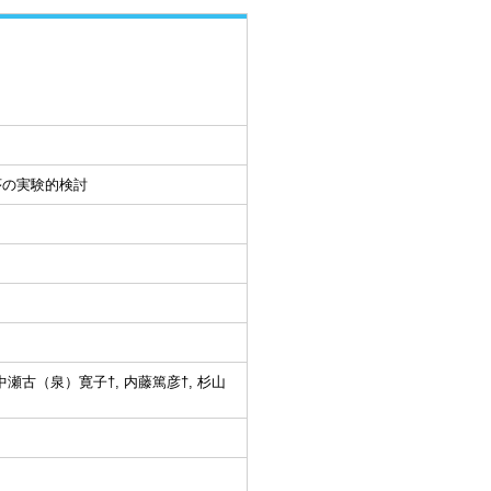
生機序の実験的検討
 中瀬古（泉）寛子†, 内藤篤彦†, 杉山