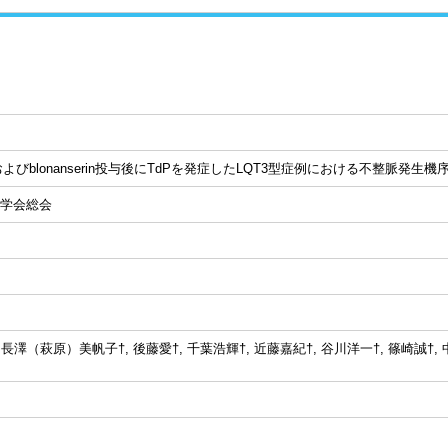
roneおよびblonanserin投与後にTdPを発症したLQT3型症例における不整脈発
医学会総会
 長澤（萩原）美帆子†, 後藤愛†, 千葉浩輝†, 近藤嘉紀†, 谷川洋一†, 篠崎誠†,