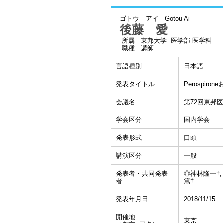
ゴトウ アイ
Gotou Ai
後藤 愛
所属
東邦大学 医学部 医学科
職種
講師
言語種別
日本語
発表タイトル
Perospi
会議名
第72回東邦
学会区分
国内学会
発表形式
口頭
講演区分
一般
発表者・共同発表
◎神林隆一†,
者
篤†
発表年月日
2018/11/15
開催地
東京