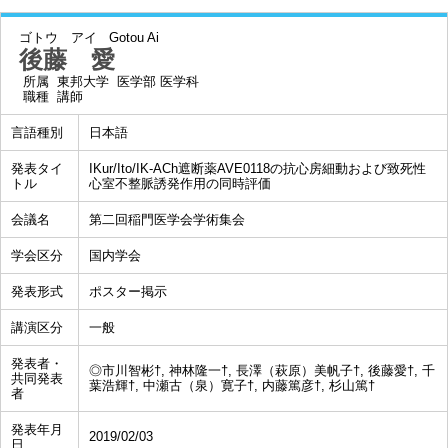
ゴトウ アイ
Gotou Ai
後藤 愛
所属
東邦大学 医学部 医学科
職種
講師
言語種別
日本語
発表タイ
IKur/Ito/IK-ACh遮断薬AVE0118の抗心房細動および致死性
トル
心室不整脈誘発作用の同時評価
会議名
第二回稲門医学会学術集会
学会区分
国内学会
発表形式
ポスター掲示
講演区分
一般
発表者・
◎市川智彬†, 神林隆一†, 長澤（萩原）美帆子†, 後藤愛†, 千
共同発表
葉浩輝†, 中瀬古（泉）寛子†, 内藤篤彦†, 杉山篤†
者
発表年月
2019/02/03
日