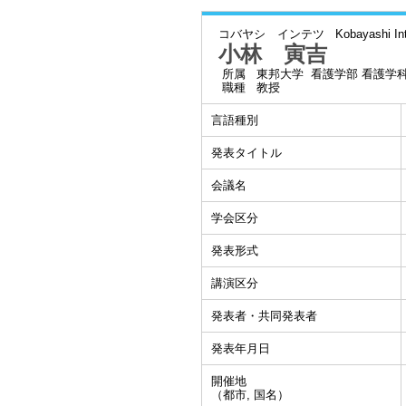
コバヤシ インテツ
Kobayashi In
小林 寅吉
所属
東邦大学 看護学部 看護学
職種
教授
言語種別
発表タイトル
会議名
学会区分
発表形式
講演区分
発表者・共同発表者
発表年月日
開催地
（都市, 国名）