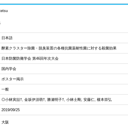
tetsu
科
日本語
酵素クラスター除菌・脱臭装置の各種抗菌薬耐性菌に対する殺菌効果
日本防菌防黴学会 第46回年次大会
国内学会
ポスター掲示
一般
◎小林寅喆†, 金坂伊須萌†, 勝瀬明子†, 小林士剛, 安藤仁, 榎本崇弘
2019/09/25
大阪