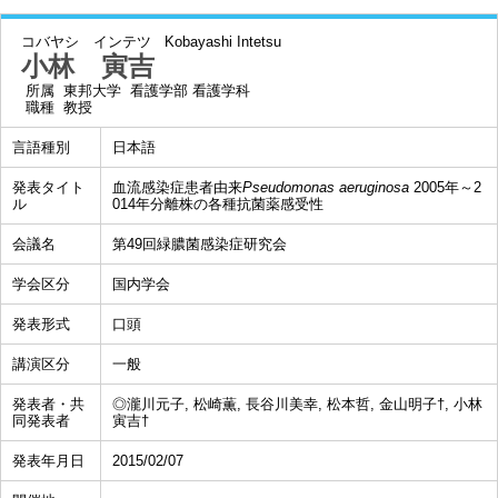
コバヤシ インテツ
Kobayashi Intetsu
小林 寅吉
所属
東邦大学 看護学部 看護学科
職種
教授
言語種別
日本語
発表タイト
血流感染症患者由来
Pseudomonas aeruginosa
2005年～2
ル
014年分離株の各種抗菌薬感受性
会議名
第49回緑膿菌感染症研究会
学会区分
国内学会
発表形式
口頭
講演区分
一般
発表者・共
◎瀧川元子, 松崎薫, 長谷川美幸, 松本哲, 金山明子†, 小林
同発表者
寅吉†
発表年月日
2015/02/07