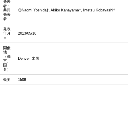
発表
者・
共同
◎Naomi Yoshida†, Akiko Kanayama†, Intetsu Kobayashi†
発表
者
発表
年月
2013/05/18
日
開催
地
（都
Denver, 米国
市,
国
名）
概要
1509