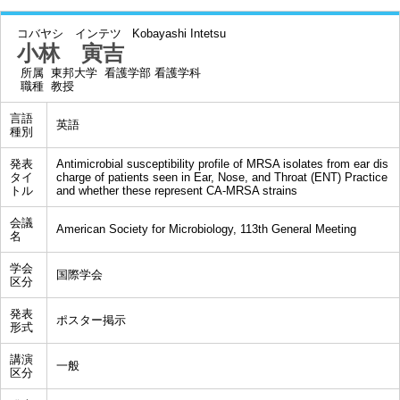
コバヤシ インテツ
Kobayashi Intetsu
小林 寅吉
所属
東邦大学 看護学部 看護学科
職種
教授
言語
英語
種別
発表
Antimicrobial susceptibility profile of MRSA isolates from ear dis
タイ
charge of patients seen in Ear, Nose, and Throat (ENT) Practice
トル
and whether these represent CA-MRSA strains
会議
American Society for Microbiology, 113th General Meeting
名
学会
国際学会
区分
発表
ポスター掲示
形式
講演
一般
区分