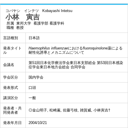
コバヤシ インテツ
Kobayashi Intetsu
小林 寅吉
所属
東邦大学 看護学部 看護学科
職種
教授
言語種別
日本語
発表タイト
Haemophilus influenzae
におけるfluoroquinolone薬による
ル
耐性化誘導とメカニズムについて
第51回日本化学療法学会東日本支部総会 第53回日本感染
会議名
症学会東日本地方会総会 合同学会
学会区分
国内学会
発表形式
口頭
講演区分
一般
発表者・共
◎金山明子, 松崎薫, 佐藤弓枝, 雑賀威, 小林寅吉†
同発表者
発表年月日
2004/10/21