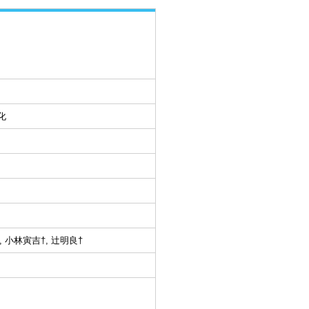
化
 小林寅吉†, 辻明良†