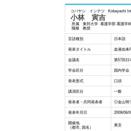
コバヤシ インテツ
Kobayashi In
小林 寅吉
所属
東邦大学 看護学部 看護学
職種
教授
言語種別
日本語
発表タイトル
血液由来
会議名
第57回
学会区分
国内学会
発表形式
口頭
講演区分
一般
発表者・共同発表者
◎金山明子
発表年月日
2009/06/0
開催地
東京
（都市, 国名）