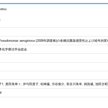
tetsu
科
Pseudomonas aeruginosa
(2008年調査株)の各種抗菌薬感受性および経年的変
日本化学療法学会総会
†, 貴田美寿々, 伊与田貴子, 松崎薫, 渋谷俊介, 長谷川美幸, 雑賀威, 池田文昭,
4