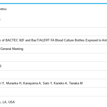
tetsu
科
ty of BACTEC 92F and BacT/ALERT FA Blood Culture Bottles Exposed to Antib
 General Meeting
示
 I†, Muraoka H, Kanayama A, Sato Y, Kaneko A, Tanaka M
s, LA, USA