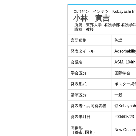
コバヤシ インテツ
Kobayashi In
小林 寅吉
所属
東邦大学 看護学部 看護学
職種
教授
言語種別
英語
発表タイトル
Adsorbabili
会議名
ASM, 104th
学会区分
国際学会
発表形式
ポスター掲
講演区分
一般
発表者・共同発表者
◎Kobayashi
発表年月日
2004/05/23
開催地
New Orlean
（都市, 国名）