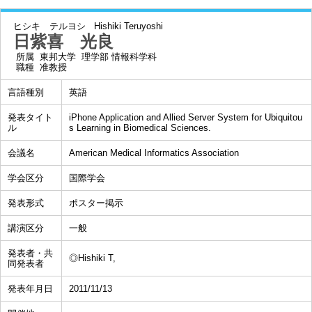
ヒシキ テルヨシ
Hishiki Teruyoshi
日紫喜 光良
所属
東邦大学 理学部 情報科学科
職種
准教授
言語種別
英語
発表タイト
iPhone Application and Allied Server System for Ubiquitou
ル
s Learning in Biomedical Sciences.
会議名
American Medical Informatics Association
学会区分
国際学会
発表形式
ポスター掲示
講演区分
一般
発表者・共
◎Hishiki T,
同発表者
発表年月日
2011/11/13