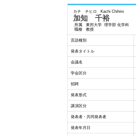
カチ チヒロ
Kachi Chihiro
加知 千裕
所属
東邦大学 理学部 化学科
職種
教授
言語種別
発表タイトル
会議名
学会区分
招聘
発表形式
講演区分
発表者・共同発表者
発表年月日