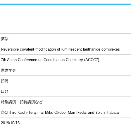
英語
Reversible covalent modification of luminescent lanthanide complexes
7th Asian Conference on Coordination Chemistry (ACCC7)
国際学会
招聘
口頭
特別講演・招待講演など
◎Chihiro Kachi-Terajima, Miku Okubo, Mari Ikeda, and Yoichi Habata
2019/10/16