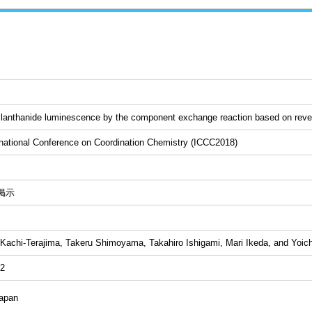
 lanthanide luminescence by the component exchange reaction based on reve
rnational Conference on Coordination Chemistry (ICCC2018)
掲示
Kachi-Terajima, Takeru Shimoyama, Takahiro Ishigami, Mari Ikeda, and Yoic
02
Japan