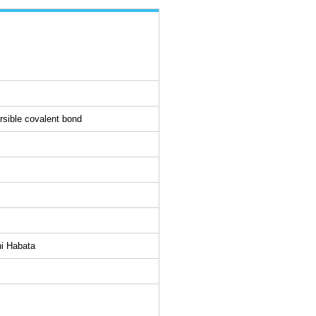
rsible covalent bond
hi Habata