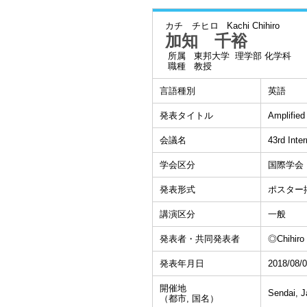
カチ チヒロ
Kachi Chihiro
加知 千裕
所属
東邦大学 理学部 化学科
職種
教授
言語種別
英語
発表タイトル
Amplified
会議名
43rd Inte
学会区分
国際学会
発表形式
ポスター
講演区分
一般
発表者・共同発表者
◎Chihiro 
発表年月日
2018/08/
開催地
Sendai, 
（都市, 国名）