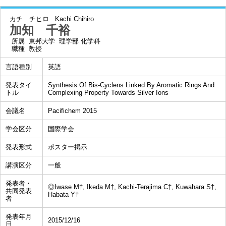
カチ チヒロ
Kachi Chihiro
加知 千裕
所属
東邦大学 理学部 化学科
職種
教授
言語種別
英語
発表タイ
Synthesis Of Bis-Cyclens Linked By Aromatic Rings And
トル
Complexing Property Towards Silver Ions
会議名
Pacifichem 2015
学会区分
国際学会
発表形式
ポスター掲示
講演区分
一般
発表者・
◎Iwase M†, Ikeda M†, Kachi-Terajima C†, Kuwahara S†,
共同発表
Habata Y†
者
発表年月
2015/12/16
日