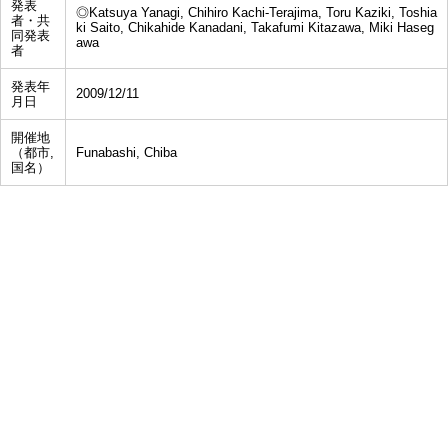
発表
◎Katsuya Yanagi, Chihiro Kachi-Terajima, Toru Kaziki, Toshia
者・共
ki Saito, Chikahide Kanadani, Takafumi Kitazawa, Miki Haseg
同発表
awa
者
発表年
2009/12/11
月日
開催地
（都市,
Funabashi, Chiba
国名）