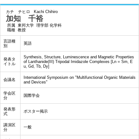
カチ チヒロ
Kachi Chihiro
加知 千裕
所属
東邦大学 理学部 化学科
職種
教授
言語種
英語
別
Synthesis, Structure, Luminescence and Magnetic Properties
発表タ
of Lanthanide(III) Tripodal Imidazole Complexes [Ln = Sm, E
イトル
u, Gd, Tb, Dy]
International Symposium on "Multifunctional Organic Materials
会議名
and Devices"
学会区
国際学会
分
発表形
ポスター掲示
式
講演区
一般
分