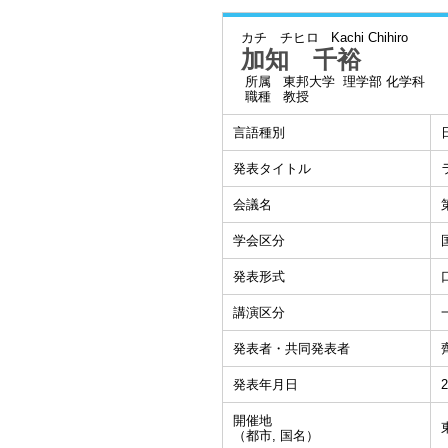
カチ チヒロ
Kachi Chihiro
加知 千裕
所属
東邦大学 理学部 化学科
職種
教授
言語種別
発表タイトル
会議名
学会区分
発表形式
講演区分
発表者・共同発表者
発表年月日
2
開催地
（都市, 国名）