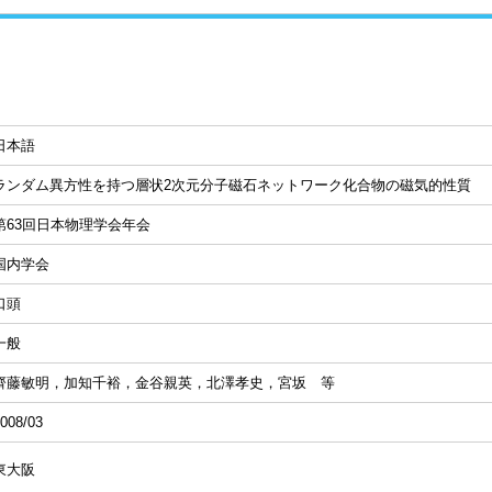
日本語
ランダム異方性を持つ層状2次元分子磁石ネットワーク化合物の磁気的性質
第63回日本物理学会年会
国内学会
口頭
一般
齊藤敏明，加知千裕，金谷親英，北澤孝史，宮坂 等
008/03
東大阪