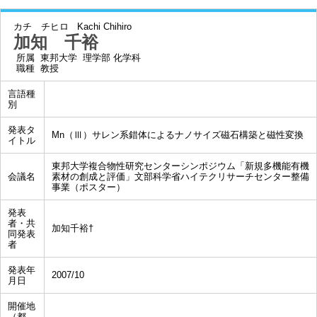
カチ チヒロ
Kachi Chihiro
加知 千裕
所属
東邦大学 理学部 化学科
職種
教授
言語種
別
発表タ
Mn（Ⅲ）サレン系錯体によるナノサイズ磁石構築と磁性変換
イトル
東邦大学複合物性研究センターシンポジウム「新規多機能有機
会議名
素材の創成と評価」文部科学省ハイテクリサーチセンター整備
事業（ポスター）
発表
者・共
加知千裕†
同発表
者
発表年
2007/10
月日
開催地
（都