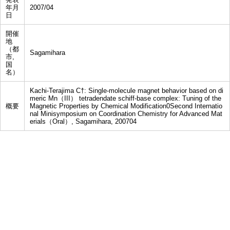
年月
2007/04
日
開催
地
（都
Sagamihara
市,
国
名）
Kachi-Terajima C†: Single-molecule magnet behavior based on di
meric Mn（III） tetradendate schiff-base complex: Tuning of the
概要
Magnetic Properties by Chemical Modification0Second Internatio
nal Minisymposium on Coordination Chemistry for Advanced Mat
erials（Oral）, Sagamihara, 200704