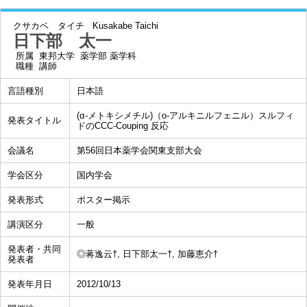
クサカベ タイチ
Kusakabe Taichi
日下部 太一
所属
東邦大学 薬学部 薬学科
職種
講師
言語種別
日本語
(α-メトキシメチル)（o-アルキニルフェニル）スルフィ
発表タイトル
ドのCCC-Couping 反応
会議名
第56回日本薬学会関東支部大会
学会区分
国内学会
発表形式
ポスター掲示
講演区分
一般
発表者・共同
◎蒋逸云†, 日下部太一†, 加藤恵介†
発表者
発表年月日
2012/10/13