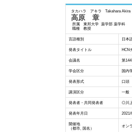
タカハラ アキラ
Takahara Akira
高原 章
所属
東邦大学 薬学部 薬学科
職種
教授
言語種別
日本
発表タイトル
HCN
会議名
第1
学会区分
国内
発表形式
口頭
講演区分
一般
発表者・共同発表者
◎川上
発表年月日
2021/
開催地
オン
（都市, 国名）