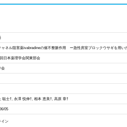
語
チャネル阻害薬ivabradineの催不整脈作用 ー急性房室ブロックウサギを用
44回日本薬理学会関東部会
学会
 聡士†, 永澤 悦伸†, 相本 恵美†, 高原 章†
06/05
ライン