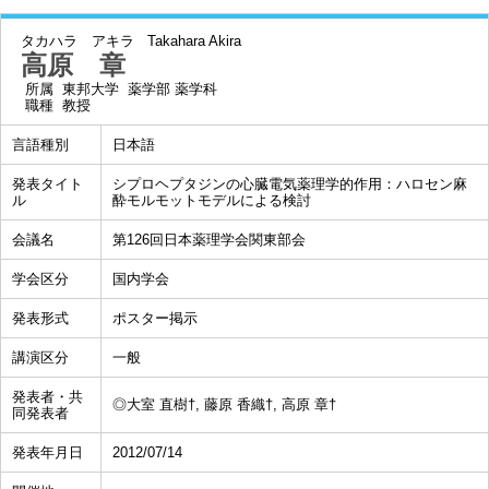
タカハラ アキラ
Takahara Akira
高原 章
所属
東邦大学 薬学部 薬学科
職種
教授
言語種別
日本語
発表タイト
シプロヘプタジンの心臓電気薬理学的作用：ハロセン麻
ル
酔モルモットモデルによる検討
会議名
第126回日本薬理学会関東部会
学会区分
国内学会
発表形式
ポスター掲示
講演区分
一般
発表者・共
◎大室 直樹†, 藤原 香織†, 高原 章†
同発表者
発表年月日
2012/07/14