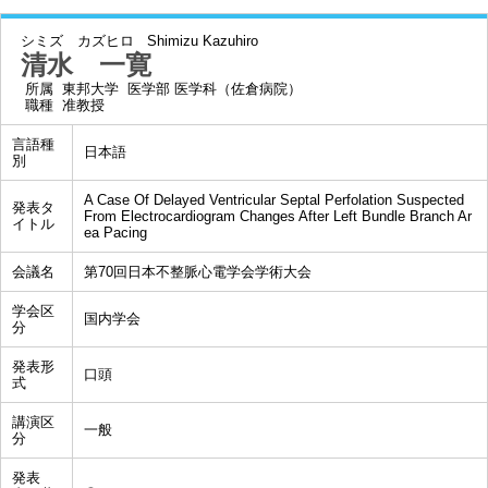
シミズ カズヒロ
Shimizu Kazuhiro
清水 一寛
所属
東邦大学 医学部 医学科（佐倉病院）
職種
准教授
言語種
日本語
別
A Case Of Delayed Ventricular Septal Perfolation Suspected
発表タ
From Electrocardiogram Changes After Left Bundle Branch Ar
イトル
ea Pacing
会議名
第70回日本不整脈心電学会学術大会
学会区
国内学会
分
発表形
口頭
式
講演区
一般
分
発表