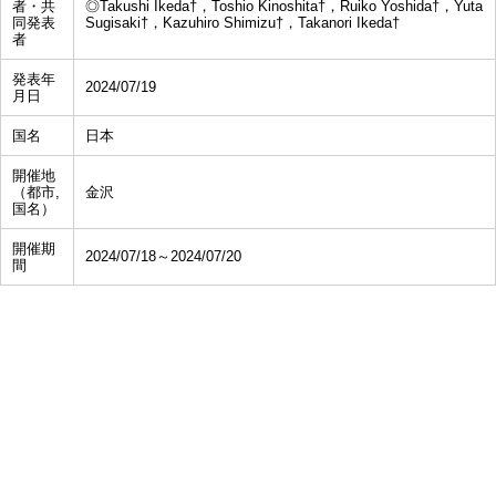
者・共
◎Takushi Ikeda†，Toshio Kinoshita†，Ruiko Yoshida†，Yuta
同発表
Sugisaki†，Kazuhiro Shimizu†，Takanori Ikeda†
者
発表年
2024/07/19
月日
国名
日本
開催地
（都市,
金沢
国名）
開催期
2024/07/18～2024/07/20
間