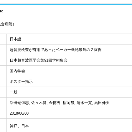
ro
佐倉病院）
日本語
超音波検査が有用であったベーカー嚢胞破裂の２症例
日本超音波医学会第91回学術集会
国内学会
ポスター掲示
一般
◎田端強志, 佐々木健, 金徳男, 稲岡努, 清水一寛, 高田伸夫
2018/06/08
神戸、日本