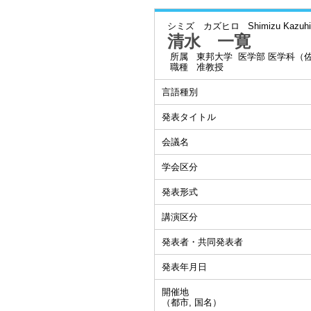
シミズ カズヒロ
Shimizu Kazuhi
清水 一寛
所属
東邦大学 医学部 医学科（
職種
准教授
言語種別
発表タイトル
会議名
学会区分
発表形式
講演区分
発表者・共同発表者
発表年月日
開催地
（都市, 国名）