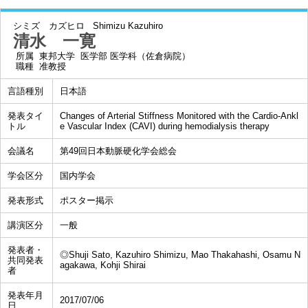
シミズ カズヒロ
Shimizu Kazuhiro
清水 一寛
所属
東邦大学 医学部 医学科（佐倉病院）
職種
准教授
言語種別
日本語
発表タイ
Changes of Arterial Stiffness Monitored with the Cardio-Ankl
トル
e Vascular Index (CAVI) during hemodialysis therapy
会議名
第49回日本動脈硬化学会総会
学会区分
国内学会
発表形式
ポスター掲示
講演区分
一般
発表者・
◎Shuji Sato, Kazuhiro Shimizu, Mao Thakahashi, Osamu N
共同発表
agakawa, Kohji Shirai
者
発表年月
2017/07/06
日