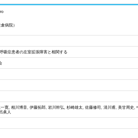
ro
佐倉病院）
時無呼吸症患者の左室拡張障害と相関する
会
一寛, 相川博音, 伊藤拓郎, 岩川幹弘, 杉崎雄太, 佐藤修司, 清川甫, 美甘周史,
野呂眞人