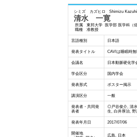
シミズ カズヒロ
Shimizu Kazuhi
清水 一寛
所属
東邦大学 医学部 医学科（
職種
准教授
言語種別
日本語
発表タイトル
CAVIは睡眠
会議名
日本動脈硬化学
学会区分
国内学会
発表形式
ポスター掲示
講演区分
一般
発表者・共同発
◎戸谷俊介, 清水
表者
生, 白井厚治, 
発表年月日
2017/07/06
開催地
広島, 日本