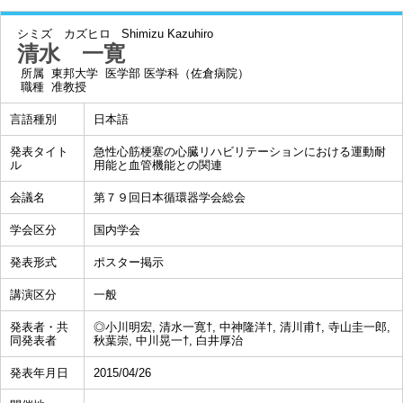
シミズ カズヒロ
Shimizu Kazuhiro
清水 一寛
所属
東邦大学 医学部 医学科（佐倉病院）
職種
准教授
言語種別
日本語
発表タイト
急性心筋梗塞の心臓リハビリテーションにおける運動耐
ル
用能と血管機能との関連
会議名
第７９回日本循環器学会総会
学会区分
国内学会
発表形式
ポスター掲示
講演区分
一般
発表者・共
◎小川明宏, 清水一寛†, 中神隆洋†, 清川甫†, 寺山圭一郎,
同発表者
秋葉崇, 中川晃一†, 白井厚治
発表年月日
2015/04/26