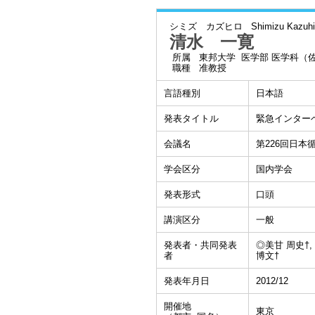
シミズ カズヒロ
Shimizu Kazuhi
清水 一寛
所属
東邦大学 医学部 医学科（
職種
准教授
言語種別
日本語
発表タイトル
緊急インターベ
会議名
第226回日
学会区分
国内学会
発表形式
口頭
講演区分
一般
発表者・共同発表
◎美甘 周史†,
者
博文†
発表年月日
2012/12
開催地
東京