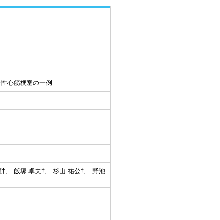
た急性心筋梗塞の一例
寛†, 飯塚 卓夫†, 杉山 祐公†, 野池