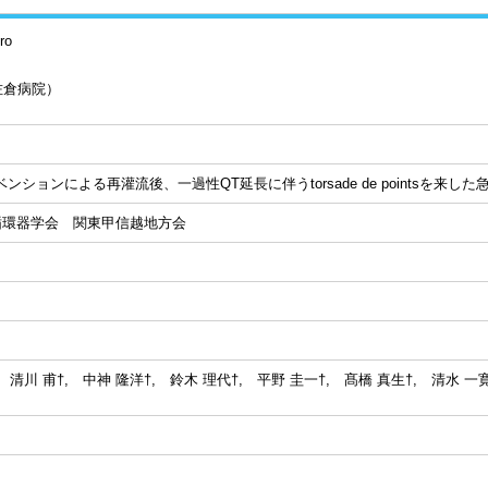
ro
佐倉病院）
ンションによる再灌流後、一過性QT延長に伴うtorsade de pointsを来し
本循環器学会 関東甲信越地方会
 清川 甫†, 中神 隆洋†, 鈴木 理代†, 平野 圭一†, 髙橋 真生†, 清水 一