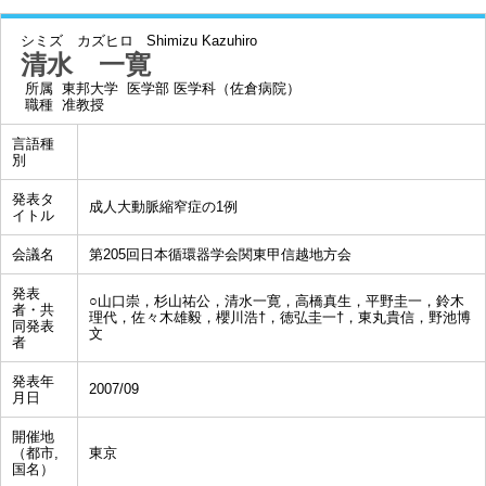
シミズ カズヒロ
Shimizu Kazuhiro
清水 一寛
所属
東邦大学 医学部 医学科（佐倉病院）
職種
准教授
言語種
別
発表タ
成人大動脈縮窄症の1例
イトル
会議名
第205回日本循環器学会関東甲信越地方会
発表
○山口崇，杉山祐公，清水一寛，高橋真生，平野圭一，鈴木
者・共
理代，佐々木雄毅，櫻川浩†，徳弘圭一†，東丸貴信，野池博
同発表
文
者
発表年
2007/09
月日
開催地
（都市,
東京
国名）