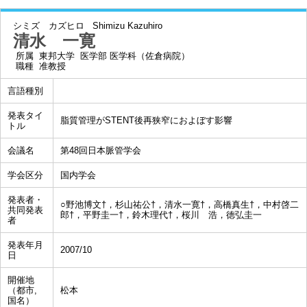
シミズ カズヒロ
Shimizu Kazuhiro
清水 一寛
所属
東邦大学 医学部 医学科（佐倉病院）
職種
准教授
言語種別
発表タイ
脂質管理がSTENT後再狭窄におよぼす影響
トル
会議名
第48回日本脈管学会
学会区分
国内学会
発表者・
○野池博文†，杉山祐公†，清水一寛†，高橋真生†，中村啓二
共同発表
郎†，平野圭一†，鈴木理代†，桜川 浩，徳弘圭一
者
発表年月
2007/10
日
開催地
（都市,
松本
国名）