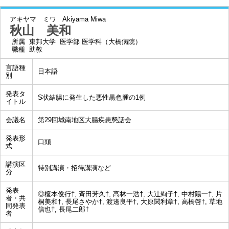
アキヤマ ミワ
Akiyama Miwa
秋山 美和
所属
東邦大学 医学部 医学科（大橋病院）
職種
助教
言語種
日本語
別
発表タ
S状結腸に発生した悪性黒色腫の1例
イトル
会議名
第29回城南地区大腸疾患懇話会
発表形
口頭
式
講演区
特別講演・招待講演など
分
発表
◎榎本俊行†, 斉田芳久†, 髙林一浩†, 大辻絢子†, 中村陽一†, 片
者・共
桐美和†, 長尾さやか†, 渡邊良平†, 大原関利章†, 高橋啓†, 草地
同発表
信也†, 長尾二郎†
者