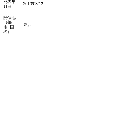
発表年
2010/03/12
月日
開催地
（都
東京
市, 国
名）