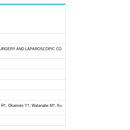
URGERY AND LAPAROSCOPIC CO
e R†, Okamoto Y†, Watanabe M†, Ku