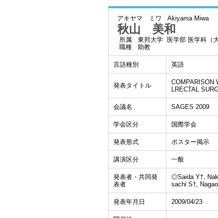
アキヤマ ミワ
Akiyama Miwa
秋山 美和
所属
東邦大学 医学部 医学科（
職種
助教
言語種別
英語
COMPARISON 
発表タイトル
LRECTAL SUR
会議名
SAGES 2009
学会区分
国際学会
発表形式
ポスター掲示
講演区分
一般
発表者・共同発
◎Saida Y†, Nak
表者
sachi S†, Nagao
発表年月日
2009/04/23