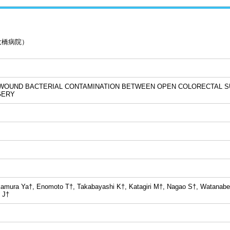
大橋病院）
WOUND BACTERIAL CONTAMINATION BETWEEN OPEN COLORECTAL S
GERY
amura Ya†, Enomoto T†, Takabayashi K†, Katagiri M†, Nagao S†, Watanab
 J†