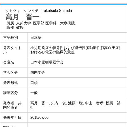
タカツキ シンイチ
Takatsuki Shinichi
高月 晋一
所属
東邦大学 医学部 医学科（大森病院）
職種
教授
言語種別
日本語
発表タイト
小児期発症の特発性および遺伝性肺動脈性肺高血圧症に
ル
おける心電図の臨床的意義
会議名
日本小児循環器学会
学会区分
国内学会
発表形式
口頭
講演区分
一般
発表者・共
高月 晋一, 矢内 俊, 池原 聡, 中山 智孝, 松裏 裕
同発表者
行
発表年月日
2018/07/05