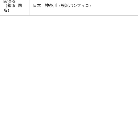
開催地
（都市, 国
日本 神奈川（横浜パシフィコ）
名）